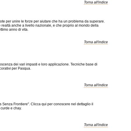
Torna all'indice
 note per unire le forze per aiutare che ha un problema da superare.
e realtà anche a livello nazionale, e che proprio al mondo della
timo anno di vita.
Torna all'indice
scenza dei vari impasti e loro applicazione. Tecniche base di
corativi per Pasqua.
Torna all'indice
enza Frontiere". Clicca qui per conoscere nel dettaglio il
e curde e chay.
Torna all'indice