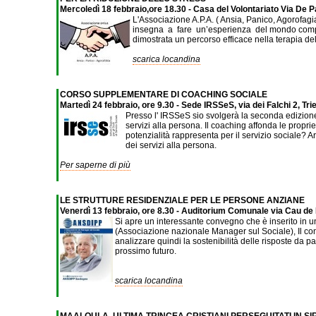
Mercoledì 18 febbraio,ore 18.30 - Casa del Volontariato Via De 
L'Associazione A.P.A. ( Ansia, Panico, Agorofag
insegna a fare un’esperienza del mondo complet
dimostrata un percorso efficace nella terapia del
scarica locandina
CORSO SUPPLEMENTARE DI COACHING SOCIALE
Martedì 24 febbraio, ore 9.30 - Sede IRSSeS, via dei Falchi 2, Tri
Presso l' IRSSeS sio svolgerà la seconda edizione d
servizi alla persona. Il coaching affonda le proprie 
potenzialità rappresenta per il servizio sociale? A
dei servizi alla persona.
Per saperne di più
LE STRUTTURE RESIDENZIALE PER LE PERSONE ANZIANE
Venerdì 13 febbraio, ore 8.30 - Auditorium Comunale via Cau de
Si apre un interessante convegno che è inserito in u
(Associazione nazionale Manager sul Sociale), Il conv
analizzare quindi la sostenibilità delle risposte da p
prossimo futuro.
scarica locandina