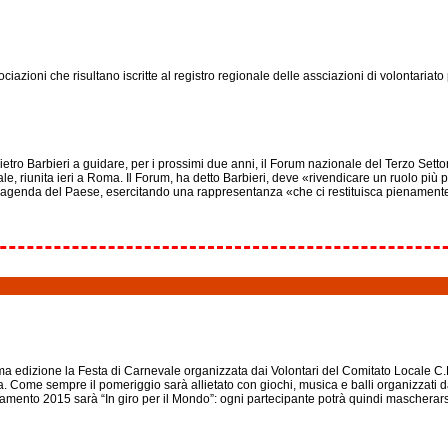
ciazioni che risultano iscritte al registro regionale delle assciazioni di volontariat
ro Barbieri a guidare, per i prossimi due anni, il Forum nazionale del Terzo Settore
 riunita ieri a Roma. Il Forum, ha detto Barbieri, deve «rivendicare un ruolo più par
l'agenda del Paese, esercitando una rappresentanza «che ci restituisca pienamente il
ma edizione la Festa di Carnevale organizzata dai Volontari del Comitato Locale C.
na. Come sempre il pomeriggio sarà allietato con giochi, musica e balli organizzati 
untamento 2015 sarà “In giro per il Mondo”: ogni partecipante potrà quindi mascher