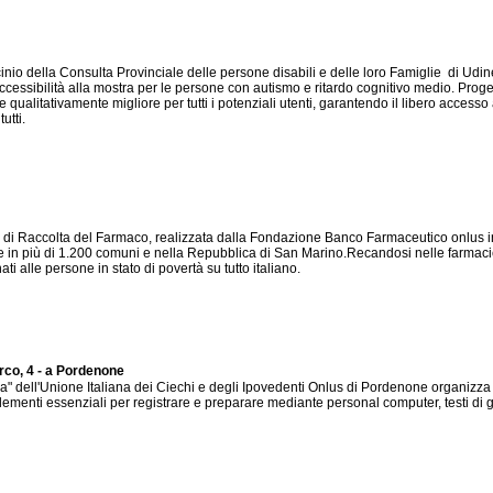
lla Consulta Provinciale delle persone disabili e delle loro Famiglie di Udine e
l'accessibilità alla mostra per le persone con autismo e ritardo cognitivo medio. Proge
e qualitativamente migliore per tutti i potenziali utenti, garantendo il libero access
utti.
ta di Raccolta del Farmaco, realizzata dalla Fondazione Banco Farmaceutico onlus 
e e in più di 1.200 comuni e nella Repubblica di San Marino.Recandosi nelle farmaci
i alle persone in stato di povertà su tutto italiano.
arco, 4 - a Pordenone
a" dell'Unione Italiana dei Ciechi e degli Ipovedenti Onlus di Pordenone organizza 
elementi essenziali per registrare e preparare mediante personal computer, testi di ge