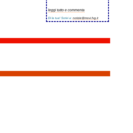
leggi tutto e commenta
Di la tua! Scrivi a:
notizie@movi.fvg.it