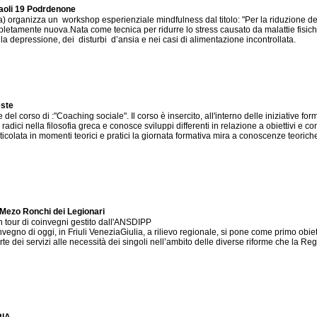
Paoli 19 Podrdenone
ia) organizza un workshop esperienziale mindfulness dal titolo: "Per la riduzione 
amente nuova.Nata come tecnica per ridurre lo stress causato da malattie fisiche,
la depressione, dei disturbi d’ansia e nei casi di alimentazione incontrollata.
este
el corso di :"Coaching sociale". Il corso è insercito, all'interno delle iniziative fo
radici nella filosofia greca e conosce sviluppi differenti in relazione a obiettivi e co
rticolata in momenti teorici e pratici la giornata formativa mira a conoscenze teoric
 Mezo Ronchi dei Legionari
n tour di coinvegni gestito dall'ANSDIPP
egno di oggi, in Friuli VeneziaGiulia, a rilievo regionale, si pone come primo obiet
arte dei servizi alle necessità dei singoli nell’ambito delle diverse riforme che la R