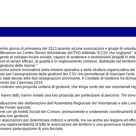
primo giorno di primavera del 2013 quando alcune associazioni e gruppi di volontari
lessione sul Centro Servizi Volontariato del FVG intitolata
"Il CSV che vogliamo"
. 
ente di sviluppo locale sociale, capace di sostenere e promuovere progetti in rete d
re di servizi efficaci, di qualità e in miglioramento continuo, distribuito nel territo
estione delle risorse."
cisa azione innovatrice della mission operativa e della struttura organizzativa de
 per l’assegnazione della gestione del CSV che permettesse di rilanciare l'ente.
state decise altre due assegnazioni provvisorie. Il Comitato di Gestione ha dichia
rvizio dal 1 gennaio 2016.
costruire una proposta unitaria di gestione, che tenga conto dei vari volontariati re
anno fatto, hanno inviato una loro proposta per partecipare al percorso. Tre sono l
 attuazione alle deliberazioni dell’Assemblea Regionale del Volontariato e alle Line
del Fondo speciale
ncidenti con gli Ambiti Sociali dei Comuni, promuovendo e sostenendo coordinamenti d
alla loro gestione;
associazioni per determinare indirizzi e priorità, ma sia anche più leggera ed eff
ire una rappresentatività di tutte le associazioni del territorio e una governace realm
 essere partecipazione di sola facciata.