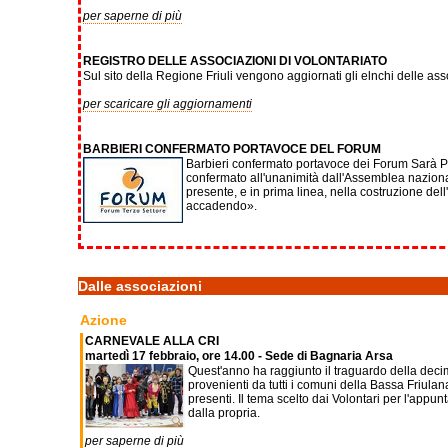
per saperne di più
REGISTRO DELLE ASSOCIAZIONI DI VOLONTARIATO
Sul sito della Regione Friuli vengono aggiornati gli elnchi delle asso
per scaricare gli aggiornamenti
BARBIERI CONFERMATO PORTAVOCE DEL FORUM
Barbieri confermato portavoce dei Forum Sarà Piet
confermato all'unanimità dall'Assemblea nazionale,
presente, e in prima linea, nella costruzione del
accadendo».
Dalle associazioni
Azione
CARNEVALE ALLA CRI
martedì 17 febbraio, ore 14.00 - Sede di Bagnaria Arsa
Quest'anno ha raggiunto il traguardo della deci
provenienti da tutti i comuni della Bassa Friula
presenti. Il tema scelto dai Volontari per l'app
dalla propria.
per saperne di più