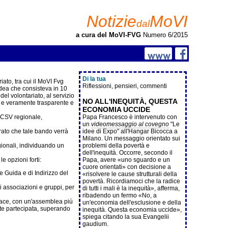
Notizie
MoVI
dal
a cura del MoVI-FVG
Numero 6/2015
Di la tua
ato, tra cui il MoVI Fvg
Riflessioni, pensieri, commenti
Idea che consisteva in 10
el volontariato, al servizio
NO ALL'INEQUITÀ, QUESTA
rio e veramente trasparente e
ECONOMIA UCCIDE
l CSV regionale,
Papa Francesco è intervenuto con
un
videomessaggio al covegno
"Le
rato che tale bando verrà
idee di Expo" all'Hangar Bicocca a
Milano. Un messaggio orientato sui
gionali, individuando un
problemi della povertà e
dell'inequità. Occorre, secondo il
e opzioni forti:
Papa, avere «uno sguardo e un
cuore orientati» con decisione a
e Guida e di Indirizzo del
«risolvere le cause strutturali della
povertà. Ricordiamoci che la radice
i associazioni e gruppi, per
di tutti i mali è la inequità», afferma,
ribadendo un fermo «No, a
icace, con un'assemblea più
un'economia dell'esclusione e della
ente partecipata, superando
inequità. Questa economia uccide»,
spiega citando la sua Evangelii
gaudium.