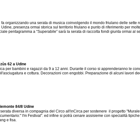
e lo fa organizzando una serata di musica coinvolgendo il mondo friulano delle sette
dine, presenza ormai storica sul territorio friulano e punto di riferimento per molt
ale pentagramma a “Superabile” sarà la serata di raccolta fondi giunta ormai al set
rzùs 62 a Udine
ca per bambini e ragazzi da 9 a 12 anni. Durante il corso si apprenderanno le cono
sull'asciugatura e cottura. Decorazioni con engobbi. Preparazione di alcuni lavori de
 Piemonte 84/8 Udine
ta diversa in compagnia del Circo all'inCirca per sostenere il progetto "Murales S
cumentario:" I'm Festival". ed infine si potrà cenare assisieme con specialità tipich
ang e fisa.