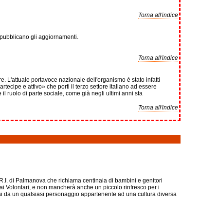
Torna all'indice
o pubblicano gli aggiornamenti.
Torna all'indice
. L'attuale portavoce nazionale dell'organismo è stato infatti
tecipe e attivo» che porti il terzo settore italiano ad essere
 ruolo di parte sociale, come già negli ultimi anni sta
Torna all'indice
R.I. di Palmanova che richiama centinaia di bambini e genitori
dai Volontari, e non mancherà anche un piccolo rinfresco per i
arsi da un qualsiasi personaggio appartenente ad una cultura diversa