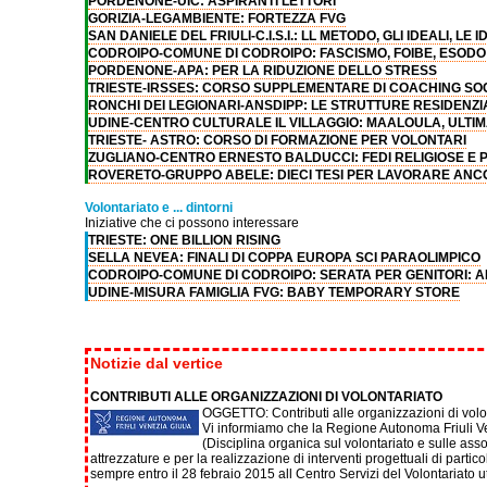
PORDENONE-UIC: ASPIRANTI LETTORI
GORIZIA-LEGAMBIENTE: FORTEZZA FVG
SAN DANIELE DEL FRIULI-C.I.S.I.: LL METODO, GLI IDEALI, L
CODROIPO-COMUNE DI CODROIPO: FASCISMO, FOIBE, ESODO
PORDENONE-APA: PER LA RIDUZIONE DELLO STRESS
TRIESTE-IRSSES: CORSO SUPPLEMENTARE DI COACHING SO
RONCHI DEI LEGIONARI-ANSDIPP: LE STRUTTURE RESIDENZ
UDINE-CENTRO CULTURALE IL VILLAGGIO: MAALOULA, ULTIMA
TRIESTE- ASTRO: CORSO DI FORMAZIONE PER VOLONTARI
ZUGLIANO-CENTRO ERNESTO BALDUCCI: FEDI RELIGIOSE E P
ROVERETO-GRUPPO ABELE: DIECI TESI PER LAVORARE ANCO
Volontariato e ... dintorni
Iniziative che ci possono interessare
TRIESTE: ONE BILLION RISING
SELLA NEVEA: FINALI DI COPPA EUROPA SCI PARAOLIMPICO
CODROIPO-COMUNE DI CODROIPO: SERATA PER GENITORI: A
UDINE-MISURA FAMIGLIA FVG: BABY TEMPORARY STORE
Notizie dal vertice
CONTRIBUTI ALLE ORGANIZZAZIONI DI VOLONTARIATO
OGGETTO: Contributi alle organizzazioni di volont
Vi informiamo che la Regione Autonoma Friuli Ven
(Disciplina organica sul volontariato e sulle ass
attrezzature e per la realizzazione di interventi progettuali di partico
sempre entro il 28 febraio 2015 all Centro Servizi del Volontariato ut