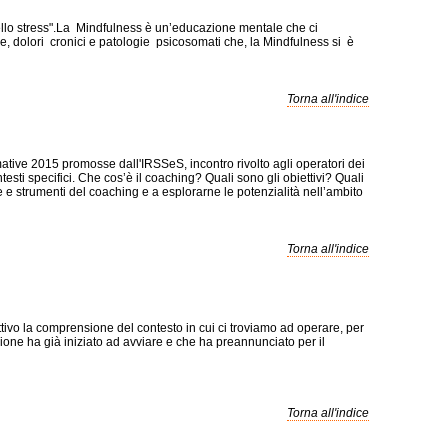
dello stress".La Mindfulness è un’educazione mentale che ci
 dolori cronici e patologie psicosomati che, la Mindfulness si è
Torna all'indice
rmative 2015 promosse dall'IRSSeS, incontro rivolto agli operatori dei
ntesti specifici. Che cos’è il coaching? Quali sono gli obiettivi? Quali
he e strumenti del coaching e a esplorarne le potenzialità nell’ambito
Torna all'indice
tivo la comprensione del contesto in cui ci troviamo ad operare, per
egione ha già iniziato ad avviare e che ha preannunciato per il
Torna all'indice