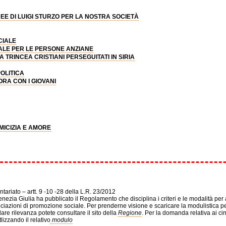
E IDEE DI LUIGI STURZO PER LA NOSTRA SOCIETÀ
CIALE
IALE PER LE PERSONE ANZIANE
 TRINCEA CRISTIANI PERSEGUITATI IN SIRIA
OLITICA
RA CON I GIOVANI
MICIZIA E AMORE
ariato – artt. 9 -10 -28 della L.R. 23/2012
ezia Giulia ha pubblicato il Regolamento che disciplina i criteri e le modalità per
ociazioni di promozione sociale. Per prenderne visione e scaricare la modulistica p
lare rilevanza potete consultare il sito della
Regione
. Per la domanda relativa ai ci
lizzando il relativo
modulo