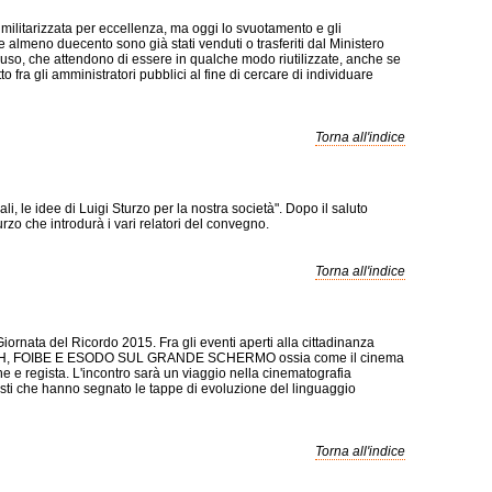
 militarizzata per eccellenza, ma oggi lo svuotamento e gli
 almeno duecento sono già stati venduti o trasferiti dal Ministero
n uso, che attendono di essere in qualche modo riutilizzate, anche se
 fra gli amministratori pubblici al fine di cercare di individuare
Torna all'indice
li, le idee di Luigi Sturzo per la nostra società". Dopo il saluto
zo che introdurà i vari relatori del convegno.
Torna all'indice
ornata del Ricordo 2015. Fra gli eventi aperti alla cittadinanza
 : SHOAH, FOIBE E ESODO SUL GRANDE SCHERMO ossia come il cinema
e e regista. L'incontro sarà un viaggio nella cinematografia
gisti che hanno segnato le tappe di evoluzione del linguaggio
Torna all'indice