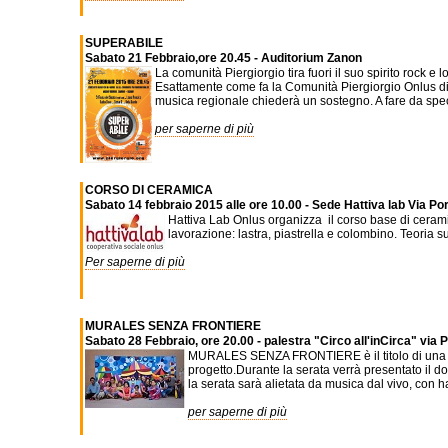
SUPERABILE
Sabato 21 Febbraio,ore 20.45 - Auditorium Zanon
La comunità Piergiorgio tira fuori il suo spirito rock 
Esattamente come fa la Comunità Piergiorgio Onlus di U
musica regionale chiederà un sostegno. A fare da speci
per saperne di più
CORSO DI CERAMICA
Sabato 14 febbraio 2015 alle ore 10.00 - Sede Hattiva lab Via Po
Hattiva Lab Onlus organizza il corso base di cerami
lavorazione: lastra, piastrella e colombino. Teoria 
Per saperne di più
MURALES SENZA FRONTIERE
Sabato 28 Febbraio, ore 20.00 - palestra "Circo all'inCirca" via
MURALES SENZA FRONTIERE è il titolo di una sera
progetto.Durante la serata verrà presentato il do
la serata sarà alietata da musica dal vivo, con h
per saperne di più