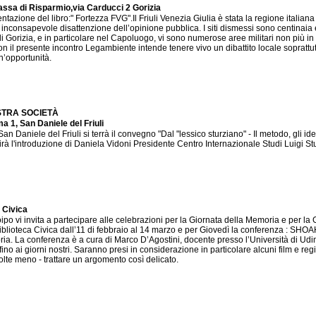
Cassa di Risparmio,via Carducci 2 Gorizia
zione del libro:" Fortezza FVG".Il Friuli Venezia Giulia è stata la regione italiana
inconsapevole disattenzione dell’opinione pubblica. I siti dismessi sono centinaia e
 di Gorizia, e in particolare nel Capoluogo, vi sono numerose aree militari non più i
on il presente incontro Legambiente intende tenere vivo un dibattito locale soprattutto
n’opportunità.
OSTRA SOCIETÀ
 1, San Daniele del Friuli
 Daniele del Friuli si terrà il convegno "Dal "lessico sturziano" - Il metodo, gli idea
à l'introduzione di Daniela Vidoni Presidente Centro Internazionale Studi Luigi Stur
 Civica
o vi invita a partecipare alle celebrazioni per la Giornata della Memoria e per la Gi
Biblioteca Civica dall’11 di febbraio al 14 marzo e per Giovedì la conferenza
ia. La conferenza è a cura di Marco D’Agostini, docente presso l’Università di Udin
ino ai giorni nostri. Saranno presi in considerazione in particolare alcuni film e re
olte meno - trattare un argomento così delicato.