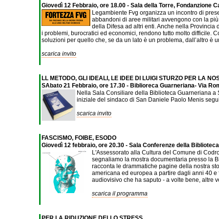
Giovedì 12 Febbraio, ore 18.00 - Sala della Torre, Fondanzione 
Legambiente Fvg organizza un incontro di presenta
abbandoni di aree militari avvengono con la più 
della Difesa ad altri enti. Anche nella Provincia
i problemi, burocratici ed economici, rendono tutto molto difficile. C
soluzioni per quello che, se da un lato è un problema, dall’altro è u
scarica invito
LL METODO, GLI IDEALI, LE IDEE DI LUIGI STURZO PER LA N
SAbato 21 Febbraio, ore 17.30 - Biblioreca Guarneriana- Via Roma
Nella Sala Consiliare della Biblioteca Guarneriana a San
iniziale del sindaco di San Daniele Paolo Menis seguir
scarica invito
FASCISMO, FOIBE, ESODO
Giovedì 12 febbraio, ore 20.30 - Sala Conferenze della Biblioteca
L'Assessorato alla Cultura del Comune di Codroip
segnaliamo la mostra documentaria presso la 
racconta le drammatiche pagine della nostra stor
americana ed europea a partire dagli anni 40 e f
audiovisivo che ha saputo - a volte bene, altre v
scarica il programma
PER LA RIDUZIONE DELLO STRESS