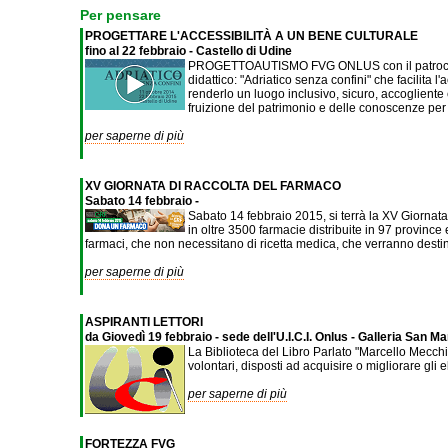
Per pensare
PROGETTARE L'ACCESSIBILITÀ A UN BENE CULTURALE
fino al 22 febbraio - Castello di Udine
PROGETTOAUTISMO FVG ONLUS con il patrocinio de
didattico: "Adriatico senza confini" che facilita 
renderlo un luogo inclusivo, sicuro, accogliente 
fruizione del patrimonio e delle conoscenze per t
per saperne di più
XV GIORNATA DI RACCOLTA DEL FARMACO
Sabato 14 febbraio -
Sabato 14 febbraio 2015, si terrà la XV Giorna
in oltre 3500 farmacie distribuite in 97 provinc
farmaci, che non necessitano di ricetta medica, che verranno destinat
per saperne di più
ASPIRANTI LETTORI
da Giovedì 19 febbraio - sede dell'U.I.C.I. Onlus - Galleria San M
La Biblioteca del Libro Parlato "Marcello Mecchi
volontari, disposti ad acquisire o migliorare gli 
per saperne di più
FORTEZZA FVG