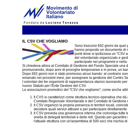
IL CSV CHE VOGLIAMO
Sono trascorsi 692 giorni da quel 
hanno proposto un documento di rif
punti dove si ipotizzava un "CSV ag
del volontariato organizzato e gesto
partecipato nei programmi e nella g
Si chiedeva allora al Comitato di Gestione del Fondo Speciale una de
promuovendo, dopo anni di proroghe temporanee e in prova, un bando
Dopo 692 giorni non è stato promosso alcun bando: al contrario sono 
emanato nei prossimi mesi, per assegnare la gestione del Centro Se
I volontari dei tre organismi di rappresentanza stanno lavorando per 
nuovo Statuto per l'Ente Gestore del CSV.
Le associazioni promotrici del "CSV che vogliamo", come anche altri h
Il CVS si caratterizzi come struttura tecnico-operativa che dà
Comitato Regionale Volontariato e del Comitato di Gestione 
Il CSV organizzi la propria presenza in territori locali, coi
decidere quali servizi attivare e per partecipare direttamente 
Il CSV preveda una governance interna che coinvolga tutte le 
snella di delegati territoriali e delle reti. Questo per garant
l'attuale struttura con un'assemblea di 500 soci che rischia di