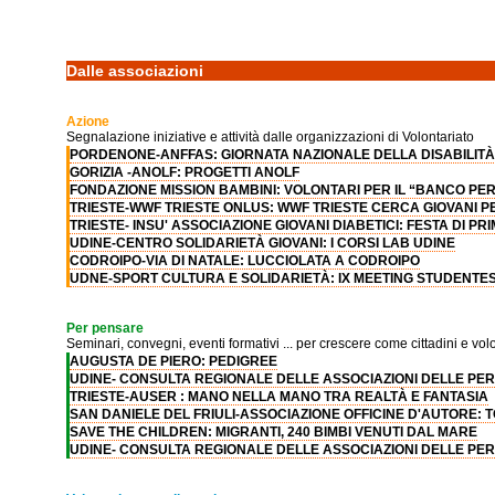
Dalle associazioni
Azione
Segnalazione iniziative e attività dalle organizzazioni di Volontariato
PORDENONE-ANFFAS: GIORNATA NAZIONALE DELLA DISABILITÀ 
GORIZIA -ANOLF: PROGETTI ANOLF
FONDAZIONE MISSION BAMBINI: VOLONTARI PER IL “BANCO PER 
TRIESTE-WWF TRIESTE ONLUS: WWF TRIESTE CERCA GIOVANI P
TRIESTE- INSU' ASSOCIAZIONE GIOVANI DIABETICI: FESTA DI P
UDINE-CENTRO SOLIDARIETÀ GIOVANI: I CORSI LAB UDINE
CODROIPO-VIA DI NATALE: LUCCIOLATA A CODROIPO
UDNE-SPORT CULTURA E SOLIDARIETÀ: IX MEETING STUDENTES
Per pensare
Seminari, convegni, eventi formativi ... per crescere come cittadini e volo
AUGUSTA DE PIERO: PEDIGREE
UDINE- CONSULTA REGIONALE DELLE ASSOCIAZIONI DELLE PERS
TRIESTE-AUSER : MANO NELLA MANO TRA REALTÀ E FANTASIA
SAN DANIELE DEL FRIULI-ASSOCIAZIONE OFFICINE D'AUTORE: 
SAVE THE CHILDREN: MIGRANTI, 240 BIMBI VENUTI DAL MARE
UDINE- CONSULTA REGIONALE DELLE ASSOCIAZIONI DELLE PERSO