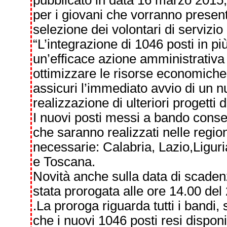
pubblicato in data 16 marzo 2015, s
per i giovani che vorranno presen
selezione dei volontari di servizio 
“L’integrazione di 1046 posti in pi
un’efficace azione amministrativa
ottimizzare le risorse economiche 
assicuri l’immediato avvio di un n
realizzazione di ulteriori progetti d
I nuovi posti messi a bando consent
che saranno realizzati nelle region
necessarie: Calabria, Lazio,Ligur
e Toscana.
Novità anche sulla data di scade
stata prorogata alle ore 14.00 del
.La proroga riguarda tutti i bandi,
che i nuovi 1046 posti resi disponi