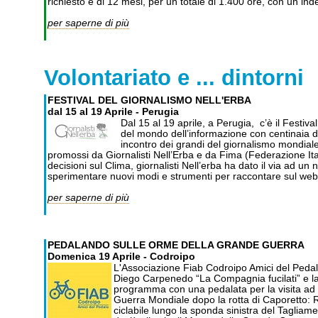
richiesto è di 12 mesi, per un totale di 1.400 ore, con un ind
per saperne di più
Volontariato e ... dintorni
FESTIVAL DEL GIORNALISMO NELL'ERBA
dal 15 al 19 Aprile - Perugia
Dal 15 al 19 aprile, a Perugia, c’è il Festiv
del mondo dell’informazione con centinaia di 
incontro dei grandi del giornalismo mondial
promossi da Giornalisti Nell’Erba e da Fima (Federazione Ita
decisioni sul Clima, giornalisti Nell’erba ha dato il via ad 
sperimentare nuovi modi e strumenti per raccontare sul web 
per saperne di più
PEDALANDO SULLE ORME DELLA GRANDE GUERRA
Domenica 19 Aprile - Codroipo
L'Associazione Fiab Codroipo Amici del Pedale
Diego Carpenedo “La Compagnia fucilati” e la 
programma con una pedalata per la visita ad u
Guerra Mondiale dopo la rotta di Caporetto: R
ciclabile lungo la sponda sinistra del Tagli