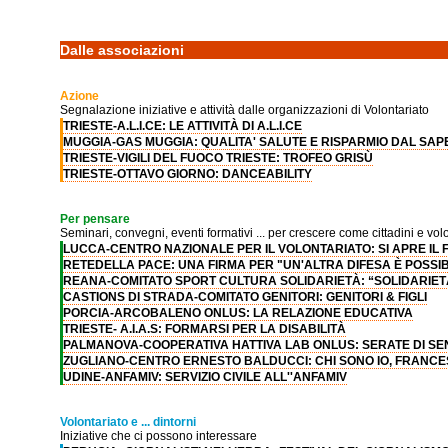
Dalle associazioni
Azione
Segnalazione iniziative e attività dalle organizzazioni di Volontariato
TRIESTE-A.L.I.CE: LE ATTIVITÀ DI A.L.I.CE
MUGGIA-GAS MUGGIA: QUALITA' SALUTE E RISPARMIO DAL SAP
TRIESTE-VIGILI DEL FUOCO TRIESTE: TROFEO GRISÙ
TRIESTE-OTTAVO GIORNO: DANCEABILITY
Per pensare
Seminari, convegni, eventi formativi ... per crescere come cittadini e volo
LUCCA-CENTRO NAZIONALE PER IL VOLONTARIATO: SI APRE IL 
RETEDELLA PACE: UNA FIRMA PER "UN'ALTRA DIFESA È POSSIB
REANA-COMITATO SPORT CULTURA SOLIDARIETÀ: “SOLIDARIET
CASTIONS DI STRADA-COMITATO GENITORI: GENITORI & FIGLI
PORCIA-ARCOBALENO ONLUS: LA RELAZIONE EDUCATIVA
TRIESTE- A.I.A.S: FORMARSI PER LA DISABILITÀ
PALMANOVA-COOPERATIVA HATTIVA LAB ONLUS: SERATE DI SEN
ZUGLIANO-CENTRO ERNESTO BALDUCCI: CHI SONO IO, FRANC
UDINE-ANFAMIV: SERVIZIO CIVILE ALL''ANFAMIV
Volontariato e ... dintorni
Iniziative che ci possono interessare