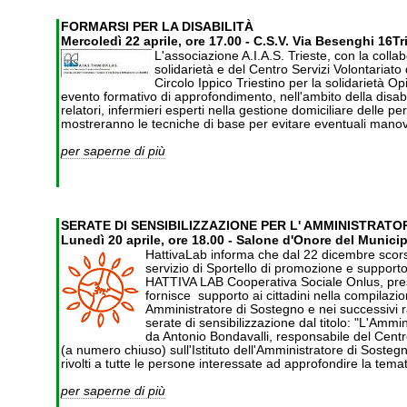
FORMARSI PER LA DISABILITÀ
Mercoledì 22 aprile, ore 17.00 - C.S.V. Via Besenghi 16Tr
L'associazione A.I.A.S. Trieste, con la coll
solidarietà e del Centro Servizi Volontariato
Circolo Ippico Triestino per la solidarietà 
evento formativo di approfondimento, nell'ambito della disabil
relatori, infermieri esperti nella gestione domiciliare delle per
mostreranno le tecniche di base per evitare eventuali manovre 
per saperne di più
SERATE DI SENSIBILIZZAZIONE PER L' AMMINISTRAT
Lunedì 20 aprile, ore 18.00 - Salone d'Onore del Munici
HattivaLab informa che dal 22 dicembre scorso è
servizio di Sportello di promozione e supporto 
HATTIVA LAB Cooperativa Sociale Onlus, pres
fornisce supporto ai cittadini nella compilaz
Amministratore di Sostegno e nei successivi rap
serate di sensibilizzazione dal titolo: "L'Ammi
da Antonio Bondavalli, responsabile del Cent
(a numero chiuso) sull'Istituto dell'Amministratore di Sostegno
rivolti a tutte le persone interessate ad approfondire la temat
per saperne di più