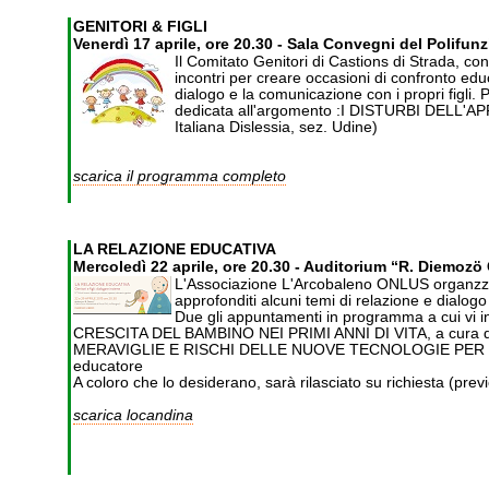
GENITORI & FIGLI
Venerdì 17 aprile, ore 20.30 - Sala Convegni del Polifunz
Il Comitato Genitori di Castions di Strada, co
incontri per creare occasioni di confronto educat
dialogo e la comunicazione con i propri figli. P
dedicata all'argomento :I DISTURBI DELL'APP
Italiana Dislessia, sez. Udine)
scarica il programma completo
LA RELAZIONE EDUCATIVA
Mercoledì 22 aprile, ore 20.30 - Auditorium “R. Diemozö 
L'Associazione L'Arcobaleno ONLUS organzza u
approfonditi alcuni temi di relazione e dialogo
Due gli appuntamenti in programma a cui vi i
CRESCITA DEL BAMBINO NEI PRIMI ANNI DI VITA, a cura di dott
MERAVIGLIE E RISCHI DELLE NUOVE TECNOLOGIE PER GRAND
educatore
A coloro che lo desiderano, sarà rilasciato su richiesta (pre
scarica locandina