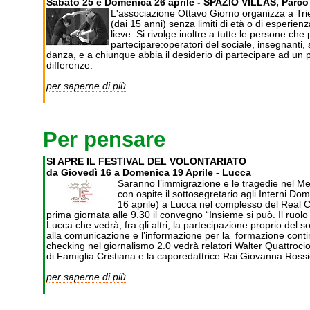
Sabato 25 e Domenica 26 aprile - SPAZIO VILLAS, Parco 
L'associazione Ottavo Giorno organizza a Tries
(dai 15 anni) senza limiti di età o di esperienza,
lieve. Si rivolge inoltre a tutte le persone ch
partecipare:operatori del sociale, insegnanti, st
danza, e a chiunque abbia il desiderio di partecipare ad un
differenze.
per saperne di più
Per pensare
SI APRE IL FESTIVAL DEL VOLONTARIATO
da Giovedì 16 a Domenica 19 Aprile - Lucca
Saranno l’immigrazione e le tragedie nel Medi
con ospite il sottosegretario agli Interni 
16 aprile) a Lucca nel complesso del Real C
prima giornata alle 9.30 il convegno “Insieme si può. Il ruolo 
Lucca che vedrà, fra gli altri, la partecipazione proprio del 
alla comunicazione e l’informazione per la formazione continua 
checking nel giornalismo 2.0 vedrà relatori Walter Quattroci
di Famiglia Cristiana e la caporedattrice Rai Giovanna Rossie
per saperne di più