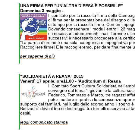
UNA FIRMA PER "UN'ALTRA DIFESA È POSSIBILE"
Domenica 3 maggio -
Il comitato per la raccolta firma della Campagn
di firma per la presentazione del disegno di le
di tempo per la raccolta firme. Con un impegno
Dovendo consegnare i moduli entro il 23 magg
e i necessari adempimenti finali. Termine ul
successivi è necessario procedere alla certific
"La parola d'ordine è una sola, categorica e impegnativa per
Raccogliere firme! E le raccoglieremo, per dare finalmente un
per saperne di più
“SOLIDARIETÀ A REANA" 2015
Venerdì 17 aprile, ore11.00 - 'Auditorium di Reana
Il Comitato Sport Cultura Solidarietà nell'ambi
convegno dal tema:“I giovani e la cultura soci
Federico, Tommaso e Marco, tre ragazzi affett
poter mettere in pratica le conoscenze apprese
supporto dei familiari, nel luglio dello scorso anno il sogno è
Benzachi” dove il trio si destreggia tra fornelli e servizio ai 
ospiti.
leggi comunicato stampa