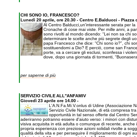
CHI SONO IO, FRANCESCO?
Lunedì 20 aprile, ore 20.30 - Centro E.Balducci - Piazza 
Al Centro Balducci,un'interessante serata per la 
Cronache di cose mai viste. Per mille anni, a part
sono rivolti al mondo dicendo: “Lei non sa chi so
determinare le scelte anche più segrete degli uom
papa Francesco che dice: “Chi sono io?”, chi so
sostituendomi a Dio? E perciò, come san Francesco
porte, va a cercare gli esclusi, sconfessa i vio
dove, dopo una giornata di tormenti, “Buonasera
per saperne di più
SERVIZIO CIVILE ALL''ANFAMIV
Giovedì 23 aprile ore 14.00 -
L'A.N.Fa.Mi.V.onlus di Udine (Associazione Nazi
Servizio Civile Nazionale, di età compresa tra 
opportunità in tal senso offerte dal Centro Se
aderiranno potranno essere d'aiuto verso: i minori con disturbi
visiva acquisita in età adulta o comunque di recente, anche in 
propria esperienza con preziose azioni solidali rivolte a sogg
qualità della vita e per perseguire il miglioramento di ogni 