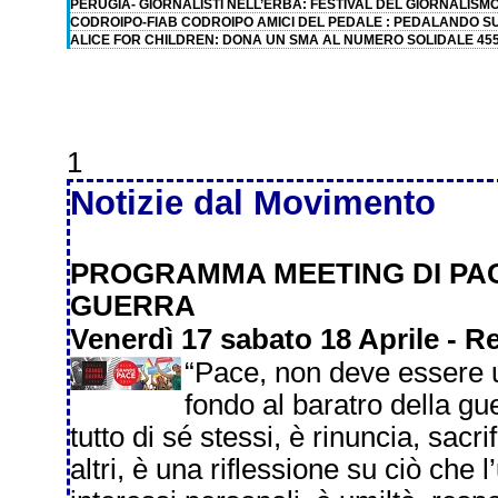
PERUGIA- GIORNALISTI NELL’ERBA: FESTIVAL DEL GIORNALISM
CODROIPO-FIAB CODROIPO AMICI DEL PEDALE : PEDALANDO 
ALICE FOR CHILDREN: DONA UN SMA AL NUMERO SOLIDALE 45
1
Notizie dal Movimento
PROGRAMMA MEETING DI PA
GUERRA
Venerdì 17 sabato 18 Aprile - 
“Pace, non deve essere 
fondo al baratro della g
tutto di sé stessi, è rinuncia, sac
altri, è una riflessione su ciò che 