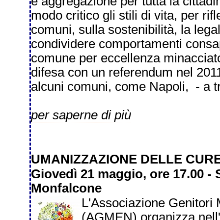
e aggregazione per tutta la cittad
modo critico gli stili di vita, per ri
comuni, sulla sostenibilità, la legal
condividere comportamenti consape
comune per eccellenza minacciato 
difesa con un referendum nel 2011
alcuni comuni, come Napoli, - a tr
per saperne di più
UMANIZZAZIONE DELLE CURE
Giovedì 21 maggio, ore 17.00 -
Monfalcone
L'Associazione Genitori M
(AGMEN) organizza nell'