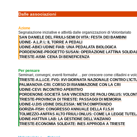
Dalle associazioni
Azione
Segnalazione iniziative e attività dalle organizzazioni di Volontariato
SAN DANIELE DEL FRIULI-SEMI DI VITA: FESTA DEI BAMBINI
UDINE- A.L.P. I.: IL TORRE A PEDALI
UDINE-ABICI UDINE FIAB: UNA PEDALATA BIOLOGICA
PORDENONE-PROGETTO SUSAN: OPERAZIONE LATTINA SOLIDA
TRIESTE-AISM: CENA DI BENEFICENZA
Per pensare
Seminari, convegni, eventi formativi ... per crescere come cittadini e volo
TRIESTE-A.L.I.CE. FVG: XVI GIORNATA NAZIONALE CONTRO L’I
PALMANOVA-CRI: CORSO DI RIANIMAZIONE CON LA CRI
UDINE-CEVI: INCONTRO APERITIVO
PORDENONE-SOCIETÀ SAN VINCENZO DE PAOLI ONLUS: VOLONTA
TRIESTE-PROVINCIA DI TRIESTE: PASSAGGI DI MEMORIA
UDINE-U.DIS UDINE DISLESSIA: METACOMPITANDO
GORIZIA-FISH: CONGRESSO ANNUALE DELLA F.I.S.H
TOLMEZZO-ANFFAS ALTO FRIULI ONLUS: COME LA LEGGE TUTEL
UDINE-HATTIVA LAB: LA GESTIONE DELL'ANZIANO
TRIESTE-ECONOMIA SOLIDATE: INES APPRODA A TRIESTE