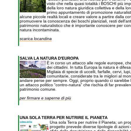
visto che nella quasi totalità i BOSCHI più im
della loro natura giuridica collettiva e della l
primo appuntamento di promozione naturalistica
alcune piccole realtà locali e creare valore a partire dalla 
promuovere la conoscenza dei boschi planiziali, resti dell'ant
patrimonio naturalistico che è importante conoscere per conse
natura incontaminata.
scarica locandina
SALVA LA NATURA D'EUROPA
È in corso un attacco alle regole europee, che
dei cittadini. In tutta Europa la natura è difes
Migliaia di specie di uccelli, farfalle, cervi, lu
comunitarie, considerate tra le migliori al m
andare perse per sempre. Oggi, proprio quando ci sarebbe 
un attacco politico “contro-natura” che rischia di far prevale
patrimonio comune.
per firmare e saperne di più
UNA SOLA TERRA PER NUTRIRE IL PIANETA
Una sola Terra per nutrire il Pianeta; un prog
progetto prevede diverse tipologie di azioni