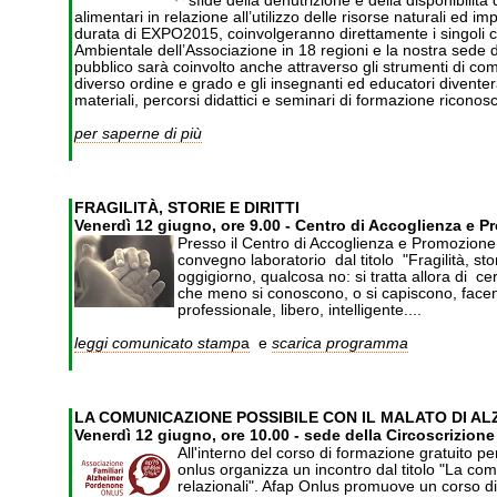
sfide della denutrizione e della disponibilità d
alimentari in relazione all’utilizzo delle risorse naturali ed impa
durata di EXPO2015, coinvolgeranno direttamente i singoli cit
Ambientale dell’Associazione in 18 regioni e la nostra sede di
pubblico sarà coinvolto anche attraverso gli strumenti di comu
diverso ordine e grado e gli insegnanti ed educatori divente
materiali, percorsi didattici e seminari di formazione riconos
per saperne di più
FRAGILITÀ, STORIE E DIRITTI
Venerdì 12 giugno, ore 9.00 - Centro di Accoglienza e P
Presso il Centro di Accoglienza e Promozione Cu
convegno laboratorio dal titolo "Fragilità, sto
oggigiorno, qualcosa no: si tratta allora di 
che meno si conoscono, o si capiscono, facend
professionale, libero, intelligente....
leggi comunicato stamp
a
e
scarica programma
LA COMUNICAZIONE POSSIBILE CON IL MALATO DI A
Venerdì 12 giugno, ore 10.00 - sede della Circoscrizion
All'interno del corso di formazione gratuito pe
onlus organizza un incontro dal titolo "La com
relazionali". Afap Onlus promuove un corso di