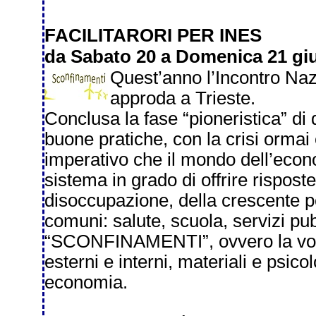
FACILITARORI PER INES
da Sabato 20 a Domenica 21 giu
Quest’anno l’Incontro Naz
approda a Trieste.
Conclusa la fase “pioneristica” di d
buone pratiche, con la crisi orma
imperativo che il mondo dell’econo
sistema in grado di offrire rispost
disoccupazione, della crescente po
comuni: salute, scuola, servizi pu
“SCONFINAMENTI”, ovvero la volont
esterni e interni, materiali e psico
economia.