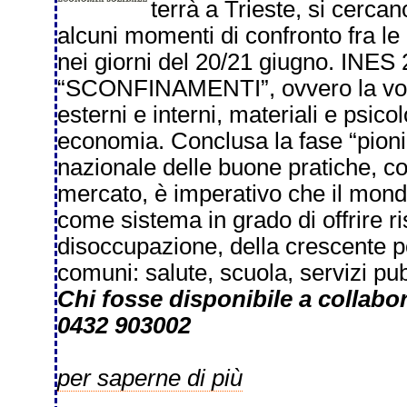
terrà a Trieste, si cerca
alcuni momenti di confronto fra l
nei giorni del 20/21 giugno. INES
“SCONFINAMENTI”, ovvero la volont
esterni e interni, materiali e psico
economia. Conclusa la fase “pionieri
nazionale delle buone pratiche, co
mercato, è imperativo che il mondo
come sistema in grado di offrire r
disoccupazione, della crescente po
comuni: salute, scuola, servizi pub
Chi fosse disponibile a collabo
0432 903002
per saperne di più