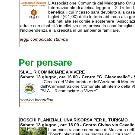
L'Associazione Comunità del Melograno Onlus e
Internazionale di atletica leggera – 2°Trofeo 
benefica il cui incasso sarà devoluto alla ca
biglietti (€ 1,00) della lotteria abbinata alla 
abbinati alle sei corsie e sostenere l'Associ
adulte con disabilità intellettiva che, presso la casa famiglia d
l'indipendenza e la crescita in un ambiente familiare.
leggi comunicato stampa
Per pensare
SLA... RICOMINCIARE A VIVERE
Sabato 13 giugno, ore 16.00 - Centro "G. Giacomello" - V
Il Circolo del Volontariato e dell'Anziano di Monte
dell'Amministrazione Comunale,all'interno della VII
"SLA... Ricominciare a Vivere".
scarica locandina
BOSCHI PLANIZIALI, UNA RISORSA PER IL TURISMO
Sabato 13 giugno , ore 18.00 - Centro Civico via Cavalie
L'amministrazione comunale di Muzzana nell'a
"Boschi planiziali, una risorsa per il turismo"