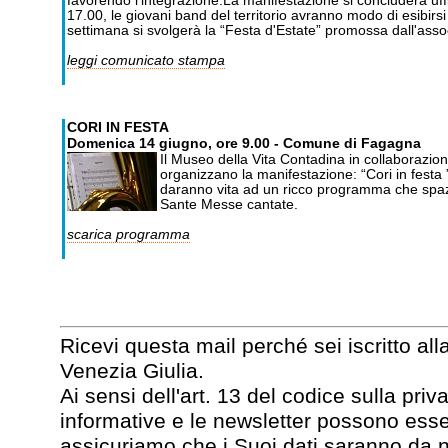
favorendo l'integrazione.La manifestazione si concluderà uffic
17.00, le giovani band del territorio avranno modo di esibirs
settimana si svolgerà la “Festa d'Estate” promossa dall'ass
leggi comunicato stampa
CORI IN FESTA
Domenica 14 giugno, ore 9.00 - Comune di Fagagna
Il Museo della Vita Contadina in collaborazio
organizzano la manifestazione: “Cori in festa ”
daranno vita ad un ricco programma che spazia
Sante Messe cantate.
scarica programma
Ricevi questa mail perché sei iscritto all
Venezia Giulia.
Ai sensi dell'art. 13 del codice sulla pr
informative e le newsletter possono esse
assicuriamo che i Suoi dati saranno da no