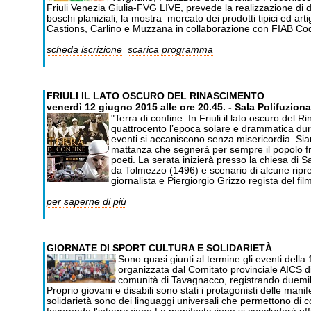
Friuli Venezia Giulia-FVG LIVE, prevede la realizzazione di di
boschi planiziali, la mostra mercato dei prodotti tipici ed arti
Castions, Carlino e Muzzana in collaborazione con FIAB Cod
scheda iscrizione
scarica programma
FRIULI IL LATO OSCURO DEL RINASCIMENTO
venerdì 12 giugno 2015 alle ore 20.45. - Sala Polifuzion
"Terra di confine. In Friuli il lato oscuro del
quattrocento l’epoca solare e drammatica durant
eventi si accaniscono senza misericordia. Sia
mattanza che segnerà per sempre il popolo friu
poeti. La serata inizierà presso la chiesa di
da Tolmezzo (1496) e scenario di alcune ripres
giornalista e Piergiorgio Grizzo regista del film
per saperne di più
GIORNATE DI SPORT CULTURA E SOLIDARIETÀ
Sono quasi giunti al termine gli eventi della
organizzata dal Comitato provinciale AICS di
comunità di Tavagnacco, registrando duemila 
Proprio giovani e disabili sono stati i protagonisti delle mani
solidarietà sono dei linguaggi universali che permettono di c