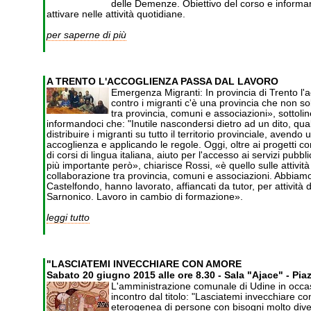
delle Demenze. Obiettivo del corso e informare
attivare nelle attività quotidiane.
per saperne di più
A TRENTO L'ACCOGLIENZA PASSA DAL LAVORO
Emergenza Migranti: In provincia di Trento l'a
contro i migranti c'è una provincia che non sol
tra provincia, comuni e associazioni», sottol
informandoci che: "Inutile nascondersi dietro ad un dito, qu
distribuire i migranti su tutto il territorio provinciale, avend
accoglienza e applicando le regole. Oggi, oltre ai progetti con
di corsi di lingua italiana, aiuto per l'accesso ai servizi pub
più importante però», chiarisce Rossi, «è quello sulle attività
collaborazione tra provincia, comuni e associazioni. Abbiamo 
Castelfondo, hanno lavorato, affiancati da tutor, per attività
Sarnonico. Lavoro in cambio di formazione».
leggi tutto
"LASCIATEMI INVECCHIARE CON AMORE
Sabato 20 giugno 2015 alle ore 8.30 - Sala "Ajace" - Piaz
L'amministrazione comunale di Udine in occas
incontro dal titolo: "Lasciatemi invecchiare
eterogenea di persone con bisogni molto divers