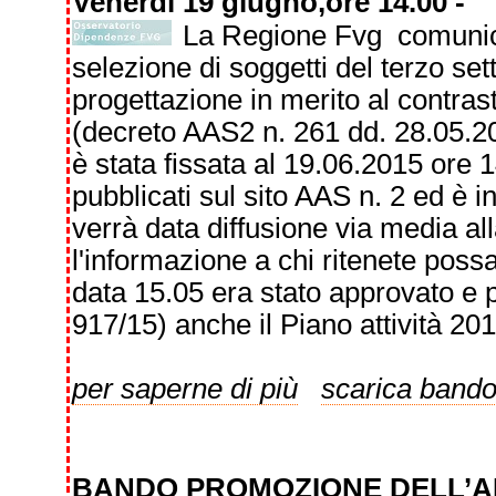
Venerdì 19 giugno,ore 14.00 -
La Regione Fvg comunica 
selezione di soggetti del terzo se
progettazione in merito al contras
(decreto AAS2 n. 261 dd. 28.05.2
è stata fissata al 19.06.2015 ore 1
pubblicati sul sito AAS n. 2 ed è i
verrà data diffusione via media al
l'informazione a chi ritenete poss
data 15.05 era stato approvato e 
917/15) anche il Piano attività 201
per saperne di più
scarica band
BANDO PROMOZIONE DELL’A