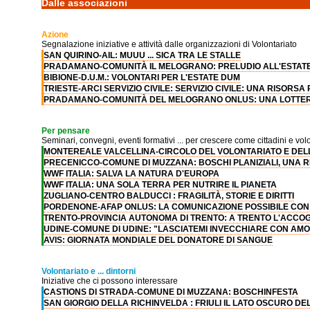
Dalle associazioni
Azione
Segnalazione iniziative e attività dalle organizzazioni di Volontariato
SAN QUIRINO-AIL: MUUU ... SICA TRA LE STALLE
PRADAMANO-COMUNITÀ IL MELOGRANO: PRELUDIO ALL'ESTAT
BIBIONE-D.U.M.: VOLONTARI PER L'ESTATE DUM
TRIESTE-ARCI SERVIZIO CIVILE: SERVIZIO CIVILE: UNA RISORSA
PRADAMANO-COMUNITÀ DEL MELOGRANO ONLUS: UNA LOTTER
Per pensare
Seminari, convegni, eventi formativi ... per crescere come cittadini e volo
MONTEREALE VALCELLINA-CIRCOLO DEL VOLONTARIATO E DELL'
PRECENICCO-COMUNE DI MUZZANA: BOSCHI PLANIZIALI, UNA R
WWF ITALIA: SALVA LA NATURA D'EUROPA
WWF ITALIA: UNA SOLA TERRA PER NUTRIRE IL PIANETA
ZUGLIANO-CENTRO BALDUCCI : FRAGILITÀ, STORIE E DIRITTI
PORDENONE-AFAP ONLUS: LA COMUNICAZIONE POSSIBILE CON 
TRENTO-PROVINCIA AUTONOMA DI TRENTO: A TRENTO L'ACCO
UDINE-COMUNE DI UDINE: "LASCIATEMI INVECCHIARE CON AM
AVIS: GIORNATA MONDIALE DEL DONATORE DI SANGUE
Volontariato e ... dintorni
Iniziative che ci possono interessare
CASTIONS DI STRADA-COMUNE DI MUZZANA: BOSCHINFESTA
SAN GIORGIO DELLA RICHINVELDA : FRIULI IL LATO OSCURO D