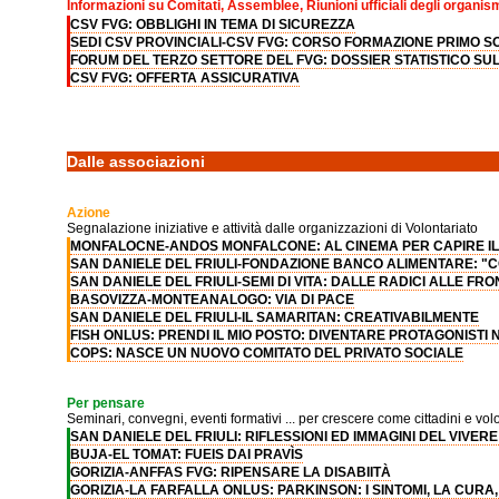
Informazioni su Comitati, Assemblee, Riunioni ufficiali degli organis
CSV FVG: OBBLIGHI IN TEMA DI SICUREZZA
SEDI CSV PROVINCIALI-CSV FVG: CORSO FORMAZIONE PRIMO 
FORUM DEL TERZO SETTORE DEL FVG: DOSSIER STATISTICO SUL 
CSV FVG: OFFERTA ASSICURATIVA
Dalle associazioni
Azione
Segnalazione iniziative e attività dalle organizzazioni di Volontariato
MONFALOCNE-ANDOS MONFALCONE: AL CINEMA PER CAPIRE I
SAN DANIELE DEL FRIULI-FONDAZIONE BANCO ALIMENTARE: "CO
SAN DANIELE DEL FRIULI-SEMI DI VITA: DALLE RADICI ALLE FRO
BASOVIZZA-MONTEANALOGO: VIA DI PACE
SAN DANIELE DEL FRIULI-IL SAMARITAN: CREATIVABILMENTE
FISH ONLUS: PRENDI IL MIO POSTO: DIVENTARE PROTAGONISTI N
COPS: NASCE UN NUOVO COMITATO DEL PRIVATO SOCIALE
Per pensare
Seminari, convegni, eventi formativi ... per crescere come cittadini e volo
SAN DANIELE DEL FRIULI: RIFLESSIONI ED IMMAGINI DEL VIVERE
BUJA-EL TOMAT: FUEIS DAI PRAVÌS
GORIZIA-ANFFAS FVG: RIPENSARE LA DISABIITÀ
GORIZIA-LA FARFALLA ONLUS: PARKINSON: I SINTOMI, LA CURA,