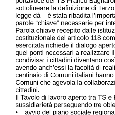
portavoce del TS Franco Bagnarol 
sottolineare la definizione di Terz
legge dà – è stata ribadita l’import
parole “chiave” necessarie per inte
Parola chiave recepito dalle istituz
costituzionale del articolo 118 co
esercitata richiede il dialogo aperto
quei ponti necessari a realizzare 
condivisa; i cittadini diventano così
avendo anch’essi la facoltà di real
centinaio di Comuni italiani hann
Comuni che agevola la collaborazi
cittadini.
Il Tavolo di lavoro aperto tra TS 
sussidiarietà perseguendo tre obiet
• avvio del piano sociale regiona