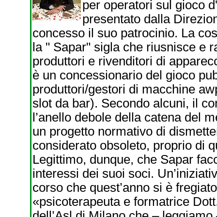
per operatori sul gioco d
presentato dalla Direzio
concesso il suo patrocinio. La cos
la " Sapar" sigla che riusnisce e r
produttori e rivenditori di appare
è un concessionario del gioco pu
produttori/gestori di macchine aw
slot da bar). Secondo alcuni, il c
l’anello debole della catena del mer
un progetto normativo di dismette
considerato obsoleto, proprio di qu
Legittimo, dunque, che Sapar facci
interessi dei suoi soci. Un’iniziativ
corso che quest’anno si è fregiato 
«psicoterapeuta e formatrice Dott.
dell’Asl di Milano che – leggiamo 