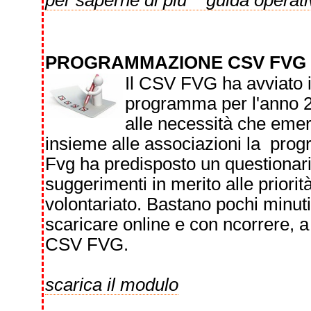
per saperne di più
guida operati
PROGRAMMAZIONE CSV FVG 
Il CSV FVG ha avviato il
programma per l'anno 2
alle necessità che emerg
insieme alle associazioni la progr
Fvg ha predisposto un questionario
suggerimenti in merito alle priorit
volontariato. Bastano pochi minut
scaricare online e con ncorrere,
CSV FVG.
scarica il modulo