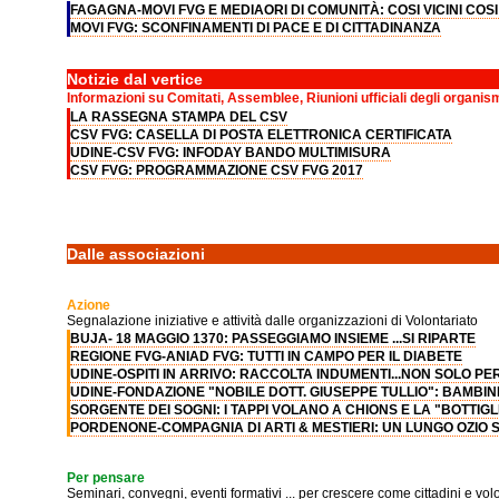
FAGAGNA-MOVI FVG E MEDIAORI DI COMUNITÀ: COSI VICINI COSI
MOVI FVG: SCONFINAMENTI DI PACE E DI CITTADINANZA
Notizie dal vertice
Informazioni su Comitati, Assemblee, Riunioni ufficiali degli organis
LA RASSEGNA STAMPA DEL CSV
CSV FVG: CASELLA DI POSTA ELETTRONICA CERTIFICATA
UDINE-CSV FVG: INFODAY BANDO MULTIMISURA
CSV FVG: PROGRAMMAZIONE CSV FVG 2017
Dalle associazioni
Azione
Segnalazione iniziative e attività dalle organizzazioni di Volontariato
BUJA- 18 MAGGIO 1370: PASSEGGIAMO INSIEME ...SI RIPARTE
REGIONE FVG-ANIAD FVG: TUTTI IN CAMPO PER IL DIABETE
UDINE-OSPITI IN ARRIVO: RACCOLTA INDUMENTI...NON SOLO PE
UDINE-FONDAZIONE "NOBILE DOTT. GIUSEPPE TULLIO": BAMBINI
SORGENTE DEI SOGNI: I TAPPI VOLANO A CHIONS E LA "BOTTIG
PORDENONE-COMPAGNIA DI ARTI & MESTIERI: UN LUNGO OZIO 
Per pensare
Seminari, convegni, eventi formativi ... per crescere come cittadini e volo