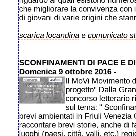
riguardo ai quali esistono numeros
che migliorare la convivenza con i
di giovani di varie origini che st
scarica locandina
e
comunicato s
SCONFINAMENTI DI PACE E D
Domenica 9 ottobre 2016 -
Il MoVi Movimento di 
progetto" Dalla Gran
concorso letterario ri
sul tema: " Sconfinam
brevi ambientati in Friuli Venezia 
raccontare brevi storie, anche di 
luoghi (paesi, città, valli, etc.) re