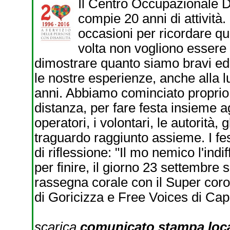
Il Centro Occupazionale Di
compie 20 anni di attivit
occasioni per ricordare q
volta non vogliono essere 
dimostrare quanto siamo bravi ed 
le nostre esperienze, anche alla l
anni. Abbiamo cominciato proprio i
distanza, per fare festa insieme agl
operatori, i volontari, le autorità,
traguardo raggiunto assieme. I fe
di riflessione: "Il mo nemico l'ind
per finire, il giorno 23 settembre
rassegna corale con il Super coro 
di Goricizza e Free Voices di Capr
scarica
comunicato stampa
loc