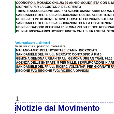
CODROIPO-IL MOSAICO ONLUS: 20 ANNI DI SOLIDRIETÀ CON IL 
GIORNATA PER LA CUSTODIA DEL CREATO
TRIESTE-ASSOCIAZIONE GRUPPO AZIONE UMANITARIA: CORSO
SAN DANIELE DEL FRIULI-ASSOCIAZIONE CULTURALE OFFICINE
UDINE- IAL FVG DI UDINE: NUOVO CORSO DI ECONOMIA SOLIDAL
SAN DANIELE DEL FRIULI-ASSOCIAZIONE PER LA COSTITUZION
UDINE-LEGACOOP REGIONALE: SEMINARIO SU LEGGE REGIONAL
DUINI AURISINA-AMICI HOSPICE PINETA ONLUS: FRAGILITÀ, STORI
Volontariato e ... dintorni
Iniziative che ci possono interessare
MAJANO-AMICI DELL'HOSPITALE: CAMINI INCROCIATI
SAN DANIELE DEL FRIULI: MERCATO CONTADINO A KM 0
GEMONA-GEMONA URBAN TRAIL: GEMONA URBAN TRAIL 76.16
AGENZIA DELLE ENTRATE: 5 PER MILLE: SEMPLIFICAZIONI IN AR
SAN DANIELE DEL FRIULI: RICERC VOLONTARI PER GIORNATE FA
REGIONE FVG-REGIONE FVG: RICERCA OPINIONI
1
Notizie dal Movimento