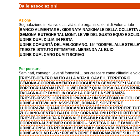
Dalle associazioni
Azione
Segnalazione iniziative e attività dalle organizzazioni di Volontariato
BANCO ALIMENTARE : GIORNATA NAZIONALE DELLA COLLETTA
GEMONA-BUTEGHE TAL MONT: LE VIE DEL GUSTO EQUO E SOLI
UDINE-DUM: D.U.M. IN FESTA
UDINE-COMUNITÀ DEL MELOGRANO: 15° “GOSPEL ALLE STELLE
TRIESTE-ISTITUTO RITTMEYER: MERENDA AL BUIO
UDINE-DUM: CARO DUM TI SCRIVO
Per pensare
Seminari, convegni, eventi formativi ... per crescere come cittadini e volo
TRIESTE-CENTRO AIUTO ALLA VITA: IL CAV E IL TERRITORIO
GEMONA-COORDINAMENTO ACCOGLIENZA GEMONESE: L'ACCO
PORTOGRUARO-IALFVG: IL WELFARE? QUALCOSA DA COSTRUIR
FAGAGNA-CIF: FAMIGLIA OGGI: LA CRISI E LA SPERANZA
TRIESTE-IRSSES: I GRUPPI DI PAROLA: UN SOSTEGNO AI FIGLI 
UDINE-HATTIVALAB: ASSISTERE, DONARE, SOSTENERE
LUDOCRAZIA. QUANDO GIOCANDO RISCHIAMO DI PERDERE TUT
ZUGLIANO-CENTRO BALDUCCI,: GORNATA ONU PER I DIRITTI D
TRIESTE-CONSULTA REGIONALE DISABILI: CRITICITÀ DELL'ACC
CODROIPO-ALZHEIMER CODROIPO – SOSTEGNO ALLE FAMIGLIE
UDINE-CONSULTA REGIONALE DISABILI: GIORNATA INTERNAZIO
UDINE-ANGLAD F-VG : PREVENZIONE E INFORMAZIONE SULLE 