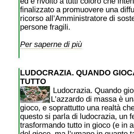
ed è rivolto a tutti coloro che int
finalizzato a promuovere una diffus
ricorso all’Amministratore di sos
persone fragili.
Per saperne di più
LUDOCRAZIA. QUANDO GIOC
TUTTO
Ludocrazia. Quando gioc
L’azzardo di massa è una
gioco, e soprattutto una realtà c
questo si parla di ludocrazia, un 
trasformando tutto in gioco (e in a
del gioco, ma l’umano in quanto tal