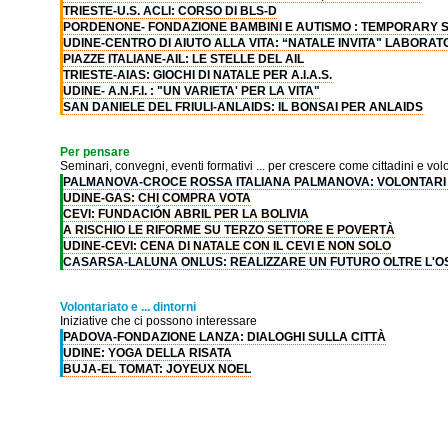
TRIESTE-U.S. ACLI: CORSO DI BLS-D
PORDENONE- FONDAZIONE BAMBINI E AUTISMO : TEMPORARY 
UDINE-CENTRO DI AIUTO ALLA VITA: “NATALE INVITA" LABORAT
PIAZZE ITALIANE-AIL: LE STELLE DEL AIL
TRIESTE-AIAS: GIOCHI DI NATALE PER A.I.A.S.
UDINE- A.N.F.I. : "UN VARIETA' PER LA VITA"
SAN DANIELE DEL FRIULI-ANLAIDS: IL BONSAI PER ANLAIDS
Per pensare
Seminari, convegni, eventi formativi ... per crescere come cittadini e volo
PALMANOVA-CROCE ROSSA ITALIANA PALMANOVA: VOLONTARI
UDINE-GAS: CHI COMPRA VOTA
CEVI: FUNDACIÓN ABRIL PER LA BOLIVIA
A RISCHIO LE RIFORME SU TERZO SETTORE E POVERTÀ
UDINE-CEVI: CENA DI NATALE CON IL CEVI E NON SOLO
CASARSA-LALUNA ONLUS: REALIZZARE UN FUTURO OLTRE L'
Volontariato e ... dintorni
Iniziative che ci possono interessare
PADOVA-FONDAZIONE LANZA: DIALOGHI SULLA CITTÀ
UDINE: YOGA DELLA RISATA
BUJA-EL TOMAT: JOYEUX NOEL