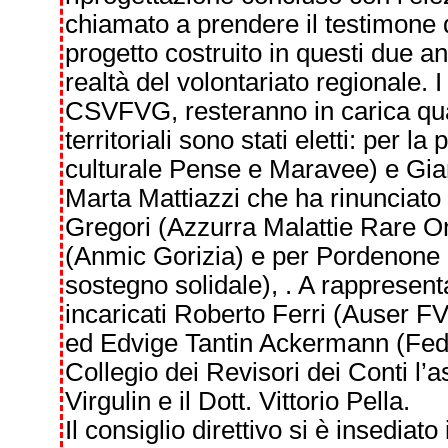
chiamato a prendere il testimone d
progetto costruito in questi due ann
realtà del volontariato regionale. 
CSVFVG, resteranno in carica quat
territoriali sono stati eletti: per 
culturale Pense e Maravee) e Gian
Marta Mattiazzi che ha rinunciato a
Gregori (Azzurra Malattie Rare On
(Anmic Gorizia) e per Pordenone R
sostegno solidale), . A rappresenta
incaricati Roberto Ferri (Auser 
ed Edvige Tantin Ackermann (Fede
Collegio dei Revisori dei Conti l’
Virgulin e il Dott. Vittorio Pella.
Il consiglio direttivo si è insedia