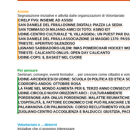
Azione
Segnalazione iniziative e attività dalle organizzazioni di Volontariato
CRELP FVG: INSIEME AD ASSISI
SAN DANIELE DEL FRIULI-DONNE DIGITALI: PIAZZA LA SEDIA
SAN TOMMASO DI MAJANO-AMICI DI TOTO: ASINO IO?
UDINE-CENTRO CULTURALE “IL VILLAGGIOö.: UN PUEST PAR DU
SAN DANIELE DEL FRIULI-ASSOCIAZIONE 18 MAGGIO 1370: PAS
TRIESTE: APERITIVO SILENZIOSO
LIGNANO SABBIADORO-UILDM: IWAS POWERCHAIR HOCKEY W
TRIESTE- CALICANTO ONLUS: OPEN DAY CALICANTO
UDINE-COPS: IL BASKET NEL CUORE
Per pensare
Seminari, convegni, eventi formativi ... per crescere come cittadini e volo
UDINE-ARCIDIOCESI DI UDINE: SCUOLA DI POLITICA ED ETICA S
CODROIPO-ANDOS: OTTOBRE ROSA
LA FAME NEL MONDO AUMENTA PER IL TERZO ANNO CONSECUT
UDINE-CIRCOLO NUOVI ORIZZONTI ARCI : CULTURAMBIENTE
PORDENONE-AIFA ONLUS PORDENONE: MALATTIE REUMATICHE
L’OSPITALITÀ, IL FATTORE ECONOMICO CHE PUÒ RILANCIARE L’
PALAMANOVA-CRI PALMANOVA: CORSO RECLUTAMENTO VOLON
ZUGLIANO-CENTRO ACCOGLIENZA E BALDUCCI: GIUSTIZIA, PACE
Volontariato e ... dintorni
Iniziative che ci possono interessare