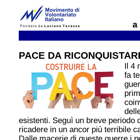
a
PACE DA RICONQUISTAR
Il 4
fa t
guer
prim
coin
dell
esistenti. Seguì un breve periodo 
ricadere in un ancor più terribile 
Dalle macerie di queste guerre i p