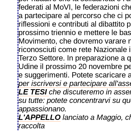
federati al MoVI, le federazioni c
a partecipare al percorso che ci 
riflessioni e contributi al dibattito
prossimo triennio e mettere le basi
Movimento, che dovremo varare ne
riconosciuti come rete Nazionale 
Terzo Settore.
In preparazione a q
Udine il prossimo 20 novembre per
e suggerimenti. Potete scaricare alc
per iscriversi e partecipare all'a
LE TESI
che discuteremo in asse
su tutte: potete concentrarvi su qu
appassionano.
L'APPELLO
lanciato a Maggio, c
raccolta