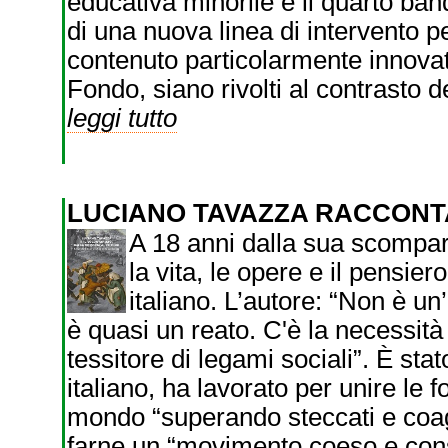
educativa minorile è il quarto ba
di una nuova linea di intervento pe
contenuto particolarmente innovat
Fondo, siano rivolti al contrasto d
leggi tutto
LUCIANO TAVAZZA RACCONT
A 18 anni dalla sua scompars
la vita, le opere e il pensier
italiano. L’autore: “Non è un
è quasi un reato. C'è la necessità c
tessitore di legami sociali”. È sta
italiano, ha lavorato per unire le 
mondo “superando steccati e coagu
farne un “movimento coeso e con