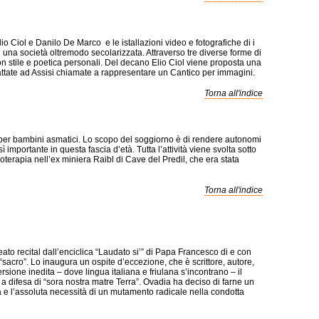
io Ciol e Danilo De Marco e le istallazioni video e fotografiche di i
in una società oltremodo secolarizzata. Attraverso tre diverse forme di
con stile e poetica personali. Del decano Elio Ciol viene proposta una
e scattate ad Assisi chiamate a rappresentare un Cantico per immagini.
Torna all'indice
per bambini asmatici. Lo scopo del soggiorno è di rendere autonomi
importante in questa fascia d’età. Tutta l’attività viene svolta sotto
oterapia nell’ex miniera Raibl di Cave del Predil, che era stata
Torna all'indice
eato recital dall’enciclica “Laudato si’” di Papa Francesco di e con
 “sacro”. Lo inaugura un ospite d’eccezione, che è scrittore, autore,
rsione inedita – dove lingua italiana e friulana s’incontrano – il
 a difesa di “sora nostra matre Terra”. Ovadia ha deciso di farne un
ca e l’assoluta necessità di un mutamento radicale nella condotta