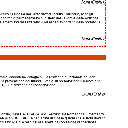
Torna all'indice
nico nazionale del Terzo settore in tutto il territorio, ecco gli
o di confronto permanente tra Ministero del Lavoro e delle Politiche
ementi interessanti relativi ad aspetti importanti della normativa
Torna all'indice
entare Maddalena Bolognesi. La relazione nutrizionale del dott.
 la prevenzione dei tumori. Evento su prenotazione riservato alle
 10,00€ a sostegno dell'associazione
Torna all'indice
 e Gorizia, Rete DASI FVG, A.N.P.I. Provinciale Pordenone, Emergency
ARMO NUCLEARE e per la fine di tutte le guerre che si terrà davanti
amo a laici e religiosi alla scelta dell'obiezione di coscienza.