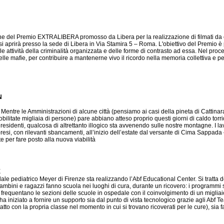
zione del Premio EXTRALIBERA promosso da Libera per la realizzazione di filmati d
aprirà presso la sede di Libera in Via Stamira 5 – Roma. L'obiettivo del Premio è p
 attività della criminalità organizzata e delle forme di contrasto ad essa. Nel proce
delle mafie, per contribuire a mantenerne vivo il ricordo nella memoria collettiva e pe
N
ntre le Amministrazioni di alcune città (pensiamo ai casi della pineta di Cattinara 
ilitate migliaia di persone) pare abbiano atteso proprio questi giorni di caldo torri
 residenti, qualcosa di altrettanto illogico sta avvenendo sulle nostre montagne. I 
resi, con rilevanti sbancamenti, all’inizio dell’estate dal versante di Cima Sappada 
te per fare posto alla nuova viabilità
E
le pediatrico Meyer di Firenze sta realizzando l’Abf Educational Center. Si tratta de
bambini e ragazzi fanno scuola nei luoghi di cura, durante un ricovero: i programmi sp
requentano le sezioni delle scuole in ospedale con il coinvolgimento di un migliai
a iniziato a fornire un supporto sia dal punto di vista tecnologico grazie agli Abf T
tto con la propria classe nel momento in cui si trovano ricoverati per le cure), sia