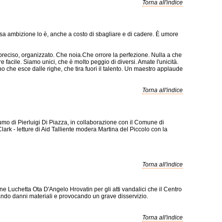
Torna all'indice
niosa ambizione lo è, anche a costo di sbagliare e di cadere. È umore
 preciso, organizzato. Che noia.Che orrore la perfezione. Nulla a che
 facile. Siamo unici, che è molto peggio di diversi. Amate l'unicità.
o che esce dalle righe, che tira fuori il talento. Un maestro applaude
Torna all'indice
mo di Pierluigi Di Piazza, in collaborazione con il Comune di
ark - letture di Aid Talliente modera Martina del Piccolo con la
Torna all'indice
 Luchetta Ota D'Angelo Hrovatin per gli atti vandalici che il Centro
usando danni materiali e provocando un grave disservizio.
Torna all'indice