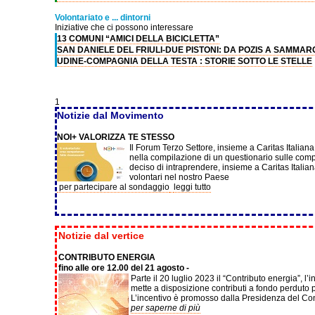
Volontariato e ... dintorni
Iniziative che ci possono interessare
13 COMUNI “AMICI DELLA BICICLETTA”
SAN DANIELE DEL FRIULI-DUE PISTONI: DA POZIS A SAMMA
UDINE-COMPAGNIA DELLA TESTA : STORIE SOTTO LE STELLE
1
Notizie dal Movimento
NOI+ VALORIZZA TE STESSO
Il
Forum Terzo Settore, insieme a Caritas Italiana 
nella compilazione di un questionario sulle compet
deciso di intraprendere, insieme a Caritas Itali
volontari nel nostro Paese
per partecipare al sondaggio
leggi tutto
Notizie dal vertice
CONTRIBUTO ENERGIA
fino alle ore 12.00 del 21 agosto -
Parte il 20 luglio 2023 il “Contributo energia”, l’
mette a disposizione contributi a fondo perduto pe
L’incentivo è promosso dalla Presidenza del Consig
per saperne di più