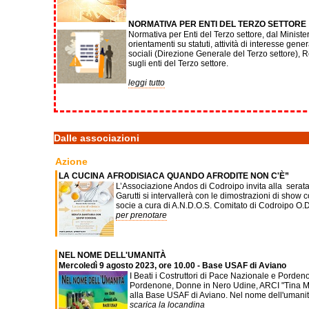
NORMATIVA PER ENTI DEL TERZO SETTORE
Normativa per Enti del Terzo settore, dal Ministero 
orientamenti su statuti, attività di interesse gene
sociali (Direzione Generale del Terzo settore), 
sugli enti del Terzo settore.
leggi tutto
Dalle associazioni
Azione
LA CUCINA AFRODISIACA QUANDO AFRODITE NON C'È”
L’Associazione Andos di Codroipo invita alla serata 
Garutti si intervallerà con le dimostrazioni di sho
socie a cura di A.N.D.O.S. Comitato di Codroipo O.D.
per prenotare
NEL NOME DELL'UMANITÀ
Mercoledì 9 agosto 2023, ore 10.00 - Base USAF di Aviano
I Beati i Costruttori di Pace Nazionale e Porden
Pordenone, Donne in Nero Udine, ARCI "Tina Mer
alla Base USAF di Aviano. Nel nome dell'umanità 
scarica la locandina