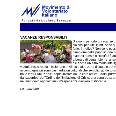
VACANZE RESPONSABILI?
Siamo in periodo di vacanze oss
sia cosi per tutti, infatti sono
ferie. Il motivo? Non se lo pos
campione della popolazione ita
evidenti queste difficoltà c’è 
Libera o di Legambienre, ai so
c’è anche un altro modo intelli
viaggi presso realtà missionarie in Africa o altre zone disagiate del m
accompagnatori sono più mediatori culturali che semplici guide turisti
fra le tribù Gumuz dell’Etiopia invitato da un caro amico Paolo, pur
dai sacerdoti del’’Ordine dell’Imitazione di Cristo, una congregazion
nel medioevo agricolo ma un’esperienza davvero gratificante
La redazione