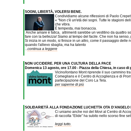
SOGNI, LIBERTÀ, VOLERSI BENE.
Condividiamo alcune riflessioni di Paolo Crepet 
« "Non c'è un'età dei sogni. Tutte le stagioni de
che vibra.
È tempesta, mai bonaccia.
Anche amare è fatica, altrimenti sarebbe un vestitino da quattro so
fare con la bellezza! Siamo al tempo del facile. Che non ha senso, pe
Si inizia in un modo, si finisce in un altro, come il passaggio dell
quando l'allievo sbaglia, ma ha talento
...
continua a leggere
NON UCCIDERE. PER UNA CULTURA DELLA PACE
Domenica 13 agosto, ore 17.00 - Piazza della Chiesa, in caso di p
Vicino/lontano Mont riprende il suo cammino tra
Comeglians e il Centro di Accoglienza e di Promo
partecipazione del Coro La Tela.
per saperne di più
SOLIDARIETÀ ALLA FONDAZIONE LUCHETTA OTA D'ANGELO
Ci uniamo anche noi del Movi al Centro di Accog
di raccolta “Elide” ha subito nello scorso fine s
leggi tutto.