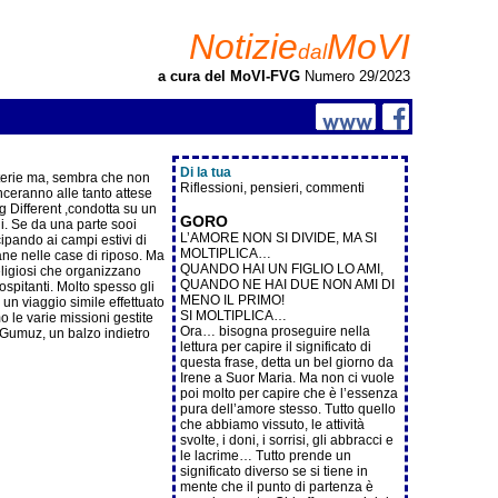
Notizie
MoVI
dal
a cura del MoVI-FVG
Numero 29/2023
Di la tua
atterie ma, sembra che non
Riflessioni, pensieri, commenti
unceranno alle tanto attese
g Different ,condotta su un
GORO
i. Se da una parte sooi
L’AMORE NON SI DIVIDE, MA SI
ipando ai campi estivi di
MOLTIPLICA…
ne nelle case di riposo. Ma
QUANDO HAI UN FIGLIO LO AMI,
eligiosi che organizzano
QUANDO NE HAI DUE NON AMI DI
ospitanti. Molto spesso gli
MENO IL PRIMO!
un viaggio simile effettuato
SI MOLTIPLICA…
 le varie missioni gestite
Ora… bisogna proseguire nella
i Gumuz, un balzo indietro
lettura per capire il significato di
questa frase, detta un bel giorno da
Irene a Suor Maria. Ma non ci vuole
poi molto per capire che è l’essenza
pura dell’amore stesso. Tutto quello
che abbiamo vissuto, le attività
svolte, i doni, i sorrisi, gli abbracci e
le lacrime… Tutto prende un
significato diverso se si tiene in
mente che il punto di partenza è