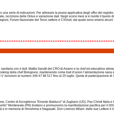
una serie di indicazioni. Per allineare la prassi applicativa degli uffici del registro u
rale, iscrizione delle Onlus e variazione dati. Negli scorsi mesi si è riunito il tavol
Regioni, Forum Nazionale del Terzo settore e CSVnet, dal quale sono emersi alcuni el
sanitaria con il dott. Mattia Garutti del CRO di Aviano e la chef ed educatrice alim
w cooking della chef Bolognesi, mantenendo come trait d’union l’alimentazione sana e
V. Iscrizioni al numero 349 47 88 517 fino al 25 luglio. Quota di partecipazione di
one, Centro di Accoglienza "Ernesto Balducci" di Zugliano (UD), Pax Christi Italia
lin" Montereale (PN) Invitano e promuovono la manifestazione pacifica per il DIS
e in memoria di Hiroshima e Nagasaki. Don Lorenzo Milani: dalle sue Lettere il richi