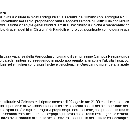
izza
nvita a visitare la mostra fotografica:La sacralità dell’umano con le fotogtafie di El
 si incontrano nel sacro, proponendo temi e soggetti sempre più difficili da cogliere 
stallazione video, tre generazioni di artisti si avvicinano a ciò che è “venerabile” 
e foto di scena del film “Gli ultimi” di Pandolfi e Turoldo, a confronto con fotografi
o
la casa vacanze della Parrocchia di Lignano il ventunesimo Campus Respiratorio 
a soli i sintomi ed eseguendo in modo appropriato la terapia e l’attività fisica, così 
ini nelle migliori condizioni fisiche e psicologiche. Quest’anno riprenderà la spele
e culturale Ai Colonos e si riparte mercoledì 02 agosto ore 21.00 con:Il canto del cr
ni. Il percorso di Avostanis intende riflettere su alcuni aspetti della dimensione del
a spiritualità e agli interrogativi propri degli uomini di fede, che propone in una ve
la seconda enciclica di Papa Bergoglio, un testo che affronta temi urgenti e centrali
forza rivoluzionaria di questo scritto, ovvero la denuncia dell’attuale crisi ecologi