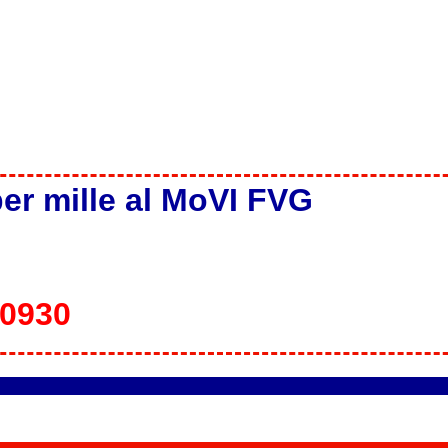
per mille al MoVI FVG
30930