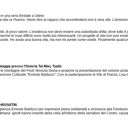
in una sera d'estate a Udine:
lla vita ce l'hanno. Vorrei dire ai ragazzi che accontentarsi non è vera vita. L'armo
ldi, di poco valore. L'esistenza non deve essere una autostrada dritta, dove tutto è
rché le cose difficili sono molto più interessanti. Un progetto di vita non può essere
e nuvole. Ho avuto una buona vita, ma non mi avrete come volete. Finalmente qualcun
ioggia presso l'Osteria Tal Mieç Tualis
 le montagne del Friuli Venezia Giulia e propone la presentazione del volume postu
zione Culturale "Ernesto Balducci". Con la partecipazione di Vito di Piazza, Lisa Cl
 HROVATIN
lienza Ernesto Balducci per esprimere piena solidarietà e vicinanza alla Fondazione
ettimana: ignoti hanno inserito della colla all'interno delle serrature del Centro, ca