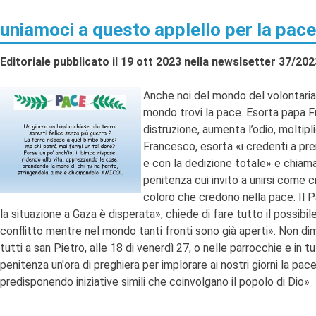
uniamoci a questo applello per la pace
Editoriale pubblicato il 19 ott 2023 nella newslsetter 37/202
Anche noi del mondo del volontariat
mondo trovi la pace. Esorta papa F
distruzione, aumenta l’odio, moltipl
Francesco, esorta «i credenti a pre
e con la dedizione totale» e chiama 
penitenza cui invito a unirsi come 
coloro che credono nella pace. Il Pa
la situazione a Gaza è disperata», chiede di fare tutto il possibi
conflitto mentre nel mondo tanti fronti sono già aperti». Non dim
tutti a san Pietro, alle 18 di venerdì 27, o nelle parrocchie e in t
penitenza un'ora di preghiera per implorare ai nostri giorni la pa
predisponendo iniziative simili che coinvolgano il popolo di Dio»