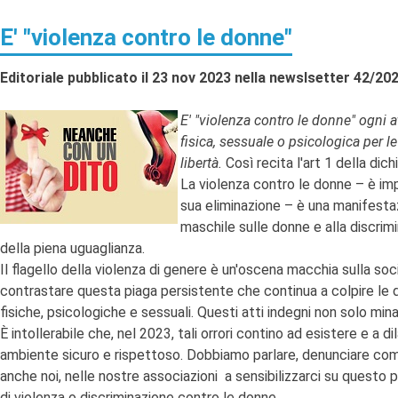
E' "violenza contro le donne"
Editoriale pubblicato il 23 nov 2023 nella newslsetter 42/20
E' "violenza contro le donne" ogni 
fisica, sessuale o psicologica per le
libertà.
Così recita l'art 1 della dic
La violenza contro le donne – è imp
sua eliminazione – è una manifestaz
maschile sulle donne e alla discrim
della piena uguaglianza.
Il flagello della violenza di genere è un'oscena macchia sulla s
contrastare questa piaga persistente che continua a colpire le d
fisiche, psicologiche e sessuali. Questi atti indegni non solo mi
È intollerabile che, nel 2023, tali orrori contino ad esistere e a
ambiente sicuro e rispettoso. Dobbiamo parlare, denunciare comp
anche noi, nelle nostre associazioni a sensibilizzarci su questo 
di violenza o discriminazione contro le donne.