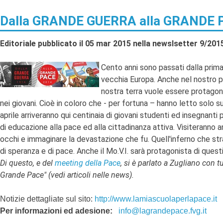
Dalla GRANDE GUERRA alla GRANDE 
Editoriale pubblicato il 05 mar 2015 nella newslsetter 9/201
Cento anni sono passati dalla prim
vecchia Europa. Anche nel nostro pic
nostra terra vuole essere protagoni
nei giovani. Cioè in coloro che - per fortuna – hanno letto solo su
aprile arriveranno qui centinaia di giovani studenti ed insegnanti
di educazione alla pace ed alla cittadinanza attiva. Visiteranno anc
occhi e immaginare la devastazione che fu. Quell'inferno che strap
di speranza e di pace. Anche il Mo.V.I. sarà protagonista di ques
Di questo, e del
meeting della Pace
, si è parlato a Zugliano con 
Grande Pace" (vedi articoli nelle news).
Notizie dettagliate sul sito:
http://www.lamiascuolaperlapace.it
Per informazioni ed adesione:
info@lagrandepace.fvg.it