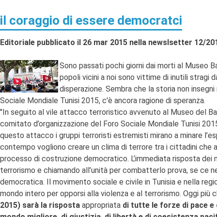
il coraggio di essere democratci
Editoriale pubblicato il 26 mar 2015 nella newslsetter 12/20
Sono passati pochi giorni dai morti al Museo Bar
popoli vicini a noi sono vittime di inutili stra
disperazione. Sembra che la storia non insegn
Sociale Mondiale Tunisi 2015, c'è ancora ragione di speranza.
"In seguito al vile attacco terroristico avvenuto al Museo del B
comitato d’organizzazione del Foro Sociale Mondiale Tunisi 2015
questo attacco i gruppi terroristi estremisti mirano a minare l’es
contempo vogliono creare un clima di terrore tra i cittadini che a
processo di costruzione democratico. L’immediata risposta dei movim
terrorismo e chiamando all’unità per combatterlo prova, se ce n
democratica. Il movimento sociale e civile in Tunisia e nella re
mondo intero per opporsi alla violenza e al terrorismo. Oggi più 
2015) sarà la risposta
appropriata
di tutte le forze di pace 
mondo migliore, di giustizia, di libertà e di coesistenza paci