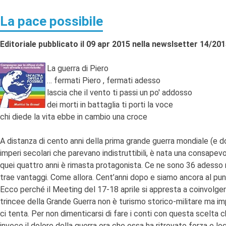
La pace possibile
Editoriale pubblicato il 09 apr 2015 nella newslsetter 14/20
La guerra di Piero
… fermati Piero , fermati adesso
lascia che il vento ti passi un po' addosso
dei morti in battaglia ti porti la voce
chi diede la vita ebbe in cambio una croce
A distanza di cento anni della prima grande guerra mondiale (e 
imperi secolari che parevano indistruttibili, è nata una consapev
quei quattro anni è rimasta protagonista. Ce ne sono 36 adesso n
trae vantaggi. Come allora. Cent’anni dopo e siamo ancora al pu
Ecco perché il Meeting del 17-18 aprile si appresta a coinvolgere
trincee della Grande Guerra non è turismo storico-militare ma im
ci tenta. Per non dimenticarsi di fare i conti con questa scelta 
invece il dolore della guerra ora che essa ha ritrovato forza e l