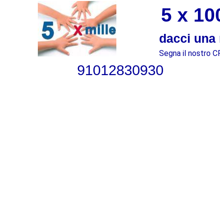
5 x 1000
dacci una
Segna il nostro C
91012830930