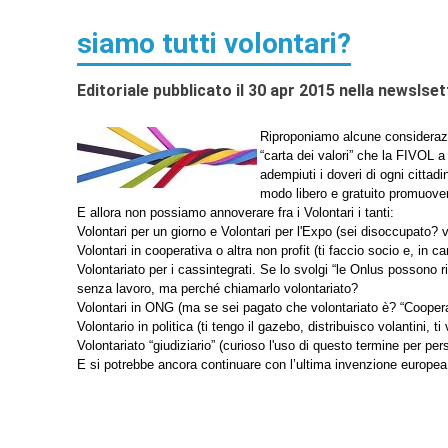
siamo tutti volontari?
Editoriale pubblicato il 30 apr 2015 nella newslse
Riproponiamo alcune considerazion
“carta dei valori” che la FIVOL a
adempiuti i doveri di ogni cittadi
modo libero e gratuito promuovend
E allora non possiamo annoverare fra i Volontari i tanti:
Volontari per un giorno e Volontari per l'Expo (sei disoccupato? vie
Volontari in cooperativa o altra non profit (ti faccio socio e, in 
Volontariato per i cassintegrati. Se lo svolgi “le Onlus possono r
senza lavoro, ma perché chiamarlo volontariato?
Volontari in ONG (ma se sei pagato che volontariato è? “Cooperan
Volontario in politica (ti tengo il gazebo, distribuisco volantini, 
Volontariato “giudiziario” (curioso l'uso di questo termine per pe
E si potrebbe ancora continuare con l’ultima invenzione europea: 