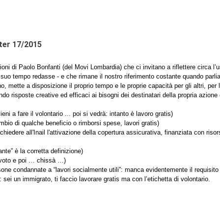
tter 17/2015
i di Paolo Bonfanti (del Movi Lombardia) che ci invitano a riflettere circa l’u
 suo tempo redasse - e che rimane il nostro riferimento costante quando parliam
no, mette a disposizione il proprio tempo e le proprie capacità per gli altri, pe
o risposte creative ed efficaci ai bisogni dei destinatari della propria azione
ni a fare il volontario ... poi si vedrà: intanto è lavoro gratis)
cambio di qualche beneficio o rimborsi spese, lavori gratis)
ichiedere all'Inail l'attivazione della copertura assicurativa, finanziata con ri
te” è la corretta definizione)
ti voto e poi … chissà …)
rsone condannate a “lavori socialmente utili”: manca evidentemente il requisito 
sei un immigrato, ti faccio lavorare gratis ma con l’etichetta di volontario.