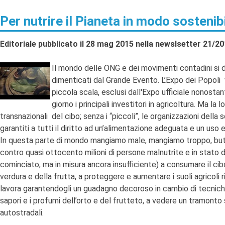
Per nutrire il Pianeta in modo sostenib
Editoriale pubblicato il 28 mag 2015 nella newslsetter 21/2
Il mondo delle ONG e dei movimenti contadini si
dimenticati dal Grande Evento. L’Expo dei Popoli v
piccola scala, esclusi dall'Expo ufficiale nonosta
giorno i principali investitori in agricoltura. Ma l
transnazionali del cibo; senza i “piccoli”, le organizzazioni della 
garantiti a tutti il diritto ad un’alimentazione adeguata e un uso e
In questa parte di mondo mangiamo male, mangiamo troppo, but
contro quasi ottocento milioni di persone malnutrite e in stato d
cominciato, ma in misura ancora insufficiente) a consumare il cibo
verdura e della frutta, a proteggere e aumentare i suoli agricoli r
lavora garantendogli un guadagno decoroso in cambio di tecniche di 
sapori e i profumi dell’orto e del frutteto, a vedere un tramon
autostradali.