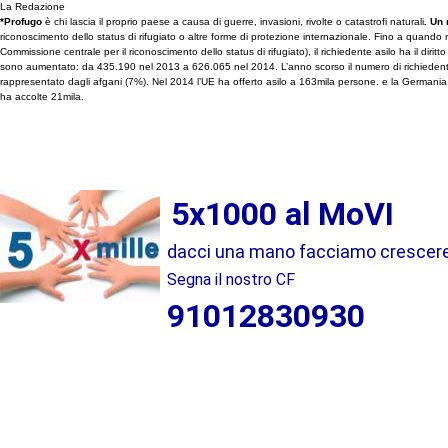
La Redazione
*Profugo
è chi lascia il proprio paese a causa di guerre, invasioni, rivolte o catastrofi naturali
. Un
riconoscimento dello status di rifugiato o altre forme di protezione internazionale. Fino a quando n
Commissione centrale per il riconoscimento dello status di rifugiato), il richiedente asilo ha il dir
sono aumentato: da 435.190 nel 2013 a 626.065 nel 2014. L’anno scorso il numero di richiedenti as
rappresentato dagli afgani (7%). Nel 2014 l’UE ha offerto asilo a 163mila persone. e la Germania h
ha accolte 21mila.
5x1000 al MoVI
dacci una mano facciamo crescere i
Segna il nostro CF
91012830930