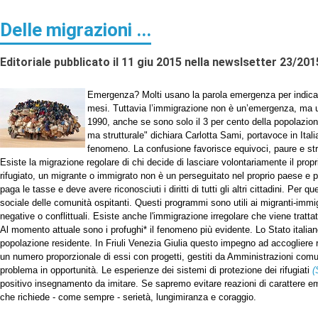
Delle migrazioni ...
Editoriale pubblicato il 11 giu 2015 nella newslsetter 23/201
Emergenza? Molti usano la parola emergenza per indicare 
mesi. Tuttavia l’immigrazione non è un’emergenza, ma un
1990, anche se sono solo il 3 per cento della popolazio
ma strutturale" dichiara Carlotta Sami, portavoce in Italia
fenomeno. La confusione favorisce equivoci, paure e str
Esiste la migrazione regolare di chi decide di lasciare volontariamente il propri
rifugiato, un migrante o immigrato non è un perseguitato nel proprio paese e pu
paga le tasse e deve avere riconosciuti i diritti di tutti gli altri cittadini. Per
sociale delle comunità ospitanti. Questi programmi sono utili ai migranti-immi
negative o conflittuali. Esiste anche l'immigrazione irregolare che viene tratta
Al momento attuale sono i profughi* il fenomeno più evidente. Lo Stato italian
popolazione residente. In Friuli Venezia Giulia questo impegno ad accogliere 
un numero proporzionale di essi con progetti, gestiti da Amministrazioni comu
problema in opportunità. Le esperienze dei sistemi di protezione dei rifugiati
positivo insegnamento da imitare. Se sapremo evitare reazioni di carattere em
che richiede - come sempre - serietà, lungimiranza e coraggio.