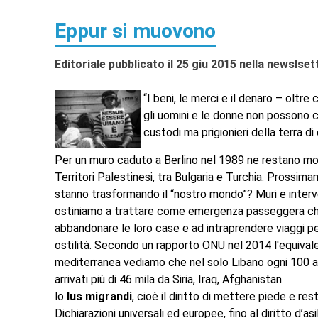
Eppur si muovono
Editoriale pubblicato il 25 giu 2015 nella newslse
“I beni, le merci e il denaro – oltr
gli uomini e le donne non possono ci
custodi ma prigionieri della terra di 
Per un muro caduto a Berlino nel 1989 ne restano molti
Territori Palestinesi, tra Bulgaria e Turchia. Prossi
stanno trasformando il “nostro mondo”? Muri e interven
ostiniamo a trattare come emergenza passeggera che 
abbandonare le loro case e ad intraprendere viaggi per
ostilità. Secondo un rapporto ONU nel 2014 l'equival
mediterranea vediamo che nel solo Libano ogni 100 abit
arrivati più di 46 mila da Siria, Iraq, Afghanistan.
lo
Ius migrandi
, cioè
il diritto di mettere piede e re
Dichiarazioni universali ed europee, fino al diritto d’a