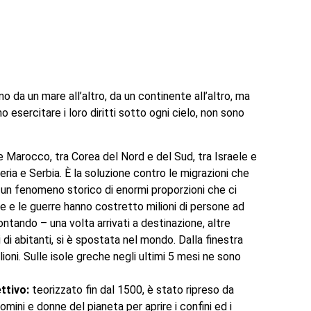
o da un mare all’altro, da un continente all’altro, ma
 esercitare i loro diritti sotto ogni cielo, non sono
 e Marocco, tra Corea del Nord e del Sud, tra Israele e
ia e Serbia. È la soluzione contro le migrazioni che
o un fenomeno storico di enormi proporzioni che ci
 e le guerre hanno costretto milioni di persone ad
ntando – una volta arrivati a destinazione, altre
i di abitanti, si è spostata nel mondo. Dalla finestra
oni. Sulle isole greche negli ultimi 5 mesi ne sono
ettivo
:
teorizzato fin dal 1500, è stato ripreso da
uomini e donne del pianeta per aprire i confini ed i