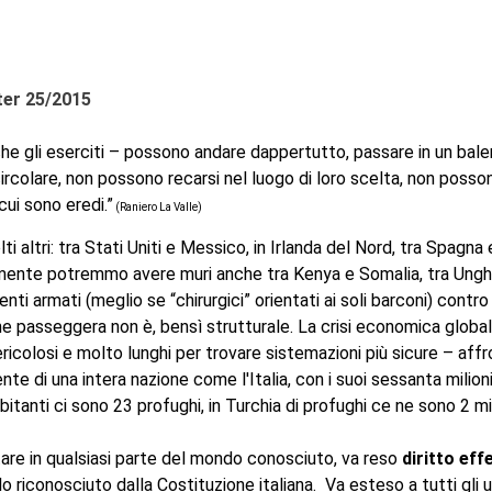
tter 25/2015
e che gli eserciti – possono andare dappertutto, passare in un balen
rcolare, non possono recarsi nel luogo di loro scelta, non possono
cui sono eredi.”
(Raniero La Valle)
 altri: tra Stati Uniti e Messico, in Irlanda del Nord, tra Spagna
mamente potremmo avere muri anche tra Kenya e Somalia, tra Ungher
ti armati (meglio se “chirurgici” orientati ai soli barconi) contr
passeggera non è, bensì strutturale. La crisi economica globale
icolosi e molto lunghi per trovare sistemazioni più sicure – affro
ente di una
intera
nazione come l'Italia, con i suoi sessanta milion
anti ci sono 23 profughi, in Turchia di profughi ce ne sono 2 mili
stare in qualsiasi parte del mondo conosciuto,
v
a reso
diritto eff
silo riconosciuto dalla Costituzione italiana. Va esteso a tutti gli 