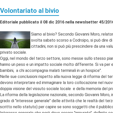
Volontariato al bivio
Editoriale pubblicato il 08 dic 2016 nella newslsetter 45/201
Siamo al bivio? Secondo Giovanni Moro, relator
svolta sabato scorso a Codroipo, si può dire di 
cittadini, non si può più prescindere da una valu
privato sociale.
Oggi, nel mondo del terzo settore, sono messe sullo stesso piano
hanno un peso e un impatto sociale molto differente. Si va per 
bambini, a chi accompagna malati terminali in un hospice".
Nelle sue conclusioni rispetto alla nuova legge di riforma del t
devono interpretare ed immaginare la loro collocazione nel nuovo
doppia visione del vissuto sociale locale e della memoria del pr
La riforma della legislazione nazionale, secondo Giovanni Moro,
grado di "interesse generale" delle attività che le realtà del ter
scritto nello statuto) per capire se sono soggetti che il pubbli
Interesse generale che però deve essere "misurato", definito con 